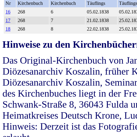
Nr
Kirchenbuch
Kirchenbuch
Täuflings
Täufling
16
268
6
05.02.1838
05.02.18
17
268
7
21.02.1838
25.02.18
18
268
8
22.02.1838
25.02.18
Hinweise zu den Kirchenbücher
Das Original-Kirchenbuch von Jan
Diözesanarchiv Koszalin, früher Kö
Diözesanarchiv Koszalin, Seminar
des Kirchenbuches liegt in der Fr
Schwank-Straße 8, 36043 Fulda u
Heimatkreises Deutsch Krone, Lu
Hinweis: Derzeit ist das Fotograf