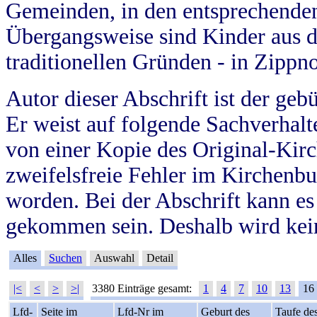
Gemeinden, in den entsprechende
Übergangsweise sind Kinder aus 
traditionellen Gründen - in Zippn
Autor dieser Abschrift ist der geb
Er weist auf folgende Sachverhalte
von einer Kopie des Original-Kirc
zweifelsfreie Fehler im Kirchenbuc
worden. Bei der Abschrift kann e
gekommen sein. Deshalb wird kein
Alles
Suchen
Auswahl
Detail
|<
<
>
>|
3380 Einträge gesamt:
1
4
7
10
13
16
Lfd-
Seite im
Lfd-Nr im
Geburt des
Taufe de