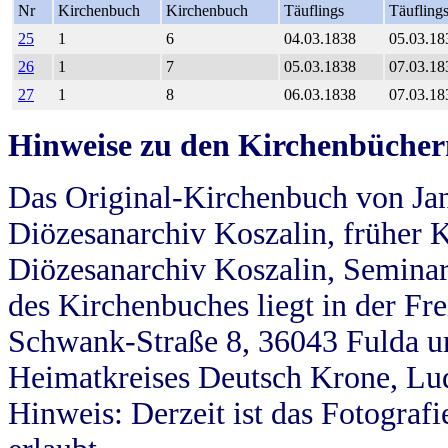
Nr
Kirchenbuch
Kirchenbuch
Täuflings
Täufling
25
1
6
04.03.1838
05.03.18
26
1
7
05.03.1838
07.03.18
27
1
8
06.03.1838
07.03.18
Hinweise zu den Kirchenbücher
Das Original-Kirchenbuch von Jan
Diözesanarchiv Koszalin, früher Kö
Diözesanarchiv Koszalin, Seminar
des Kirchenbuches liegt in der Fr
Schwank-Straße 8, 36043 Fulda u
Heimatkreises Deutsch Krone, Lu
Hinweis: Derzeit ist das Fotograf