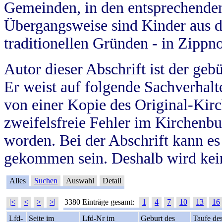
Gemeinden, in den entsprechende
Übergangsweise sind Kinder aus 
traditionellen Gründen - in Zippn
Autor dieser Abschrift ist der geb
Er weist auf folgende Sachverhalte
von einer Kopie des Original-Kirc
zweifelsfreie Fehler im Kirchenbuc
worden. Bei der Abschrift kann e
gekommen sein. Deshalb wird kein
Alles
Suchen
Auswahl
Detail
|<
<
>
>|
3380 Einträge gesamt:
1
4
7
10
13
16
Lfd-
Seite im
Lfd-Nr im
Geburt des
Taufe de