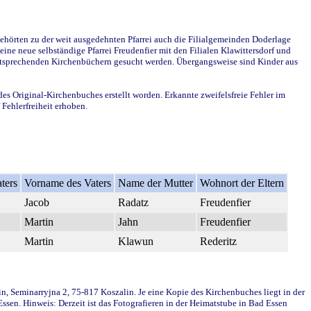
ehörten zu der weit ausgedehnten Pfarrei auch die Filialgemeinden Doderlage
ine neue selbständige Pfarrei Freudenfier mit den Filialen Klawittersdorf und
 entsprechenden Kirchenbüchern gesucht werden. Übergangsweise sind Kinder aus
des Original-Kirchenbuches erstellt worden. Erkannte zweifelsfreie Fehler im
Fehlerfreiheit erhoben.
ters
Vorname des Vaters
Name der Mutter
Wohnort der Eltern
Jacob
Radatz
Freudenfier
Martin
Jahn
Freudenfier
Martin
Klawun
Rederitz
in, Seminarryjna 2, 75-817 Koszalin. Je eine Kopie des Kirchenbuches liegt in der
en. Hinweis: Derzeit ist das Fotografieren in der Heimatstube in Bad Essen