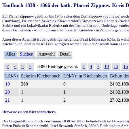
Taufbuch 1838 - 1866 der kath. Pfarrei Zippnow Kreis 
Zur Pfarrei Zippnow gehörten bis 1945 außer dem Dorf Zippnow (Sypnywo) noch d
(Dudylany), Freudenfier (Szwecja), Klawittersdorf (Glowaczewo), Rederitz (Nadarz
Stabitz und ein Lokalvikariat Rederitz mit der Tochterkirche in Doderlage wurd
diesen Gemeinden - wohl noch aus traditionellen Gründen - in Zippnow getauft 
Autor dieser Abschrift ist der gebürtige Rederitzer
Paul Lüdtke
aus Köln. Er weist
Kirchenbuch, sind in dieser Liste korrigiert worden. Bei der Abschrift kann es 
Alles
Suchen
Auswahl
Detail
|<
<
>
>|
3380 Einträge gesamt:
1
4
7
10
13
16
Lfd-Nr
Seite im Kirchenbuch
Lfd-Nr im Kirchenbuch
Geburt des
19
268
9
24.02.183
20
1
1
24.02.183
21
1
2
27.02.183
Hinweise zu den Kirchenbüchern
Das Original-Kirchenbuch von Januar 1838 bis 1866, befindet sich im Diözesanarch
Freien Prälatur Schneidemühl, Josef-Schwank-Straße 8, 36043 Fulda und im Archi