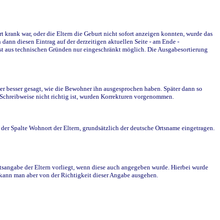
krank war, oder die Eltern die Geburt nicht sofort anzeigen konnten, wurde das
ann diesen Eintrag auf der derzeitigen aktuellen Seite - am Ende -
st aus technischen Gründen nur eingeschränkt möglich. Die Ausgabesortierung
r besser gesagt, wie die Bewohner ihn ausgesprochen haben. Später dann so
e Schreibweise nicht richtig ist, wurden Korrekturen vorgenommen.
r Spalte Wohnort der Eltern, grundsätzlich der deutsche Ortsname eingetragen.
rtsangabe der Eltern vorliegt, wenn diese auch angegeben wurde. Hierbei wurde
d kann man aber von der Richtigkeit dieser Angabe ausgehen.