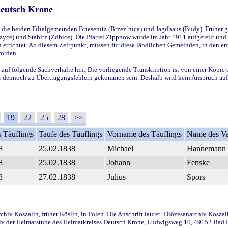
Deutsch Krone
ie beiden Filialgemeinden Briesenitz (Brzez`nica) und Jagdhaus (Budy). Früher g
yce) und Stabitz (Zdbice). Die Pfarrei Zippnow wurde im Jahr 1911 aufgeteilt und e
en errichtet. Ab diesem Zeitpunkt, müssen für diese ländlichen Gemeinden, in den
worden.
 auf folgende Sachverhalte hin: Die vorliegende Transkription ist von einer Kopie 
aber dennoch zu Übertragungsfehlern gekommen sein. Deshalb wird kein Anspruch auf 
19
22
25
28
>>
 Täuflings
Taufe des Täuflings
Vorname des Täuflings
Name des Va
8
25.02.1838
Michael
Hannemann
8
25.02.1838
Johann
Fenske
8
27.02.1838
Julius
Spors
iv Koszalin, früher Köslin, in Polen. Die Anschrift lautet: Diözesanarchiv Koszal
v der Heimatstube des Heimatkreises Deutsch Krone, Ludwigsweg 10, 49152 Bad Ess