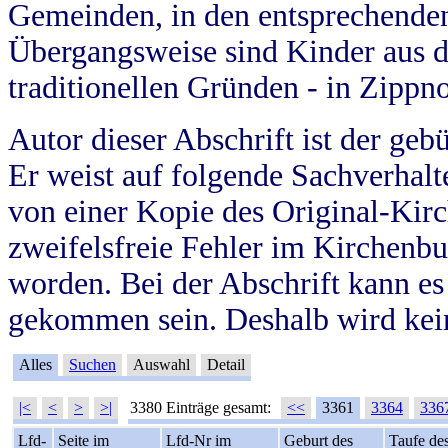
Gemeinden, in den entsprechende
Übergangsweise sind Kinder aus 
traditionellen Gründen - in Zippn
Autor dieser Abschrift ist der geb
Er weist auf folgende Sachverhalte
von einer Kopie des Original-Kirc
zweifelsfreie Fehler im Kirchenbuc
worden. Bei der Abschrift kann e
gekommen sein. Deshalb wird kein
Alles
Suchen
Auswahl
Detail
|<
<
>
>|
3380 Einträge gesamt:
<<
3361
3364
336
Lfd-
Seite im
Lfd-Nr im
Geburt des
Taufe de