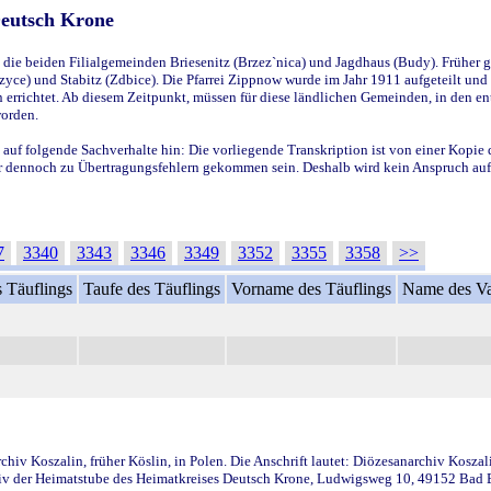
Deutsch Krone
ie beiden Filialgemeinden Briesenitz (Brzez`nica) und Jagdhaus (Budy). Früher g
yce) und Stabitz (Zdbice). Die Pfarrei Zippnow wurde im Jahr 1911 aufgeteilt und e
en errichtet. Ab diesem Zeitpunkt, müssen für diese ländlichen Gemeinden, in den
worden.
 auf folgende Sachverhalte hin: Die vorliegende Transkription ist von einer Kopie 
aber dennoch zu Übertragungsfehlern gekommen sein. Deshalb wird kein Anspruch auf 
7
3340
3343
3346
3349
3352
3355
3358
>>
 Täuflings
Taufe des Täuflings
Vorname des Täuflings
Name des Va
iv Koszalin, früher Köslin, in Polen. Die Anschrift lautet: Diözesanarchiv Koszal
v der Heimatstube des Heimatkreises Deutsch Krone, Ludwigsweg 10, 49152 Bad Ess