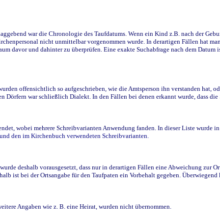
ggebend war die Chronologie des Taufdatums. Wenn ein Kind z.B. nach der Geburt 
rchenpersonal nicht unmittelbar vorgenommen wurde. In derartigen Fällen hat man d
raum davor und dahinter zu überprüfen. Eine exakte Suchabfrage nach dem Datum i
den offensichtlich so aufgeschrieben, wie die Amtsperson ihn verstanden hat, ode
n Dörfern war schließlich Dialekt. In den Fällen bei denen erkannt wurde, dass di
t, wobei mehrere Schreibvarianten Anwendung fanden. In dieser Liste wurde in de
n und den im Kirchenbuch verwendeten Schreibvarianten.
wurde deshalb vorausgesetzt, dass nur in derartigen Fällen eine Abweichung zur O
eshalb ist bei der Ortsangabe für den Taufpaten ein Vorbehalt gegeben. Überwiegen
weitere Angaben wie z. B. eine Heirat, wurden nicht übernommen.