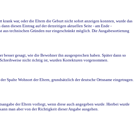
krank war, oder die Eltern die Geburt nicht sofort anzeigen konnten, wurde das
ann diesen Eintrag auf der derzeitigen aktuellen Seite - am Ende -
st aus technischen Gründen nur eingeschränkt möglich. Die Ausgabesortierung
r besser gesagt, wie die Bewohner ihn ausgesprochen haben. Später dann so
e Schreibweise nicht richtig ist, wurden Korrekturen vorgenommen.
r Spalte Wohnort der Eltern, grundsätzlich der deutsche Ortsname eingetragen.
rtsangabe der Eltern vorliegt, wenn diese auch angegeben wurde. Hierbei wurde
d kann man aber von der Richtigkeit dieser Angabe ausgehen.