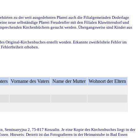
ehörten zu der weit ausgedehnten Pfarrei auch die Filialgemeinden Doderlage
ine neue selbständige Pfarrei Freudenfier mit den Filialen Klawittersdorf und
 entsprechenden Kirchenbüchern gesucht werden. Übergangsweise sind Kinder aus
des Original-Kirchenbuches erstellt worden. Erkannte zweifelsfreie Fehler im
Fehlerfreiheit erhoben.
ters
Vorname des Vaters
Name der Mutter
Wohnort der Eltern
in, Seminarryjna 2, 75-817 Koszalin. Je eine Kopie des Kirchenbuches liegt in der
en. Hinweis: Derzeit ist das Fotografieren in der Heimatstube in Bad Essen