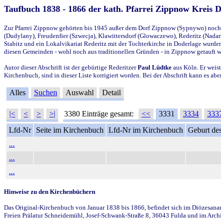
Taufbuch 1838 - 1866 der kath. Pfarrei Zippnow Kreis 
Zur Pfarrei Zippnow gehörten bis 1945 außer dem Dorf Zippnow (Sypnywo) noch d
(Dudylany), Freudenfier (Szwecja), Klawittersdorf (Glowaczewo), Rederitz (Nadarz
Stabitz und ein Lokalvikariat Rederitz mit der Tochterkirche in Doderlage wurd
diesen Gemeinden - wohl noch aus traditionellen Gründen - in Zippnow getauft 
Autor dieser Abschrift ist der gebürtige Rederitzer
Paul Lüdtke
aus Köln. Er weist
Kirchenbuch, sind in dieser Liste korrigiert worden. Bei der Abschrift kann es 
Alles
Suchen
Auswahl
Detail
|<
<
>
>|
3380 Einträge gesamt:
<<
3331
3334
333
Lfd-Nr
Seite im Kirchenbuch
Lfd-Nr im Kirchenbuch
Geburt des
...
...
...
Hinweise zu den Kirchenbüchern
Das Original-Kirchenbuch von Januar 1838 bis 1866, befindet sich im Diözesanarch
Freien Prälatur Schneidemühl, Josef-Schwank-Straße 8, 36043 Fulda und im Archi