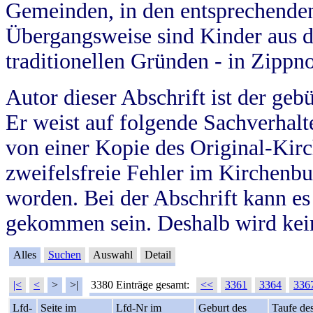
Gemeinden, in den entsprechende
Übergangsweise sind Kinder aus 
traditionellen Gründen - in Zippn
Autor dieser Abschrift ist der geb
Er weist auf folgende Sachverhalte
von einer Kopie des Original-Kirc
zweifelsfreie Fehler im Kirchenbuc
worden. Bei der Abschrift kann e
gekommen sein. Deshalb wird kein
Alles
Suchen
Auswahl
Detail
|<
<
>
>|
3380 Einträge gesamt:
<<
3361
3364
336
Lfd-
Seite im
Lfd-Nr im
Geburt des
Taufe de