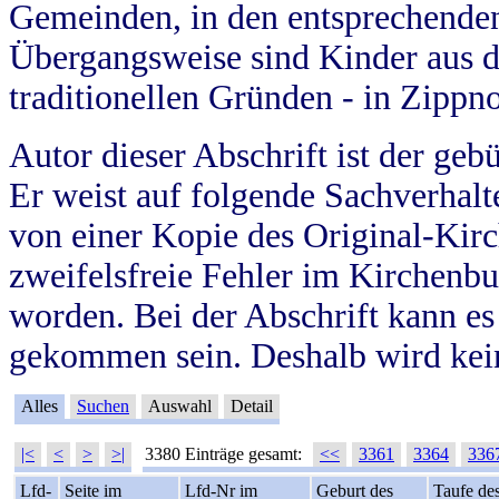
Gemeinden, in den entsprechende
Übergangsweise sind Kinder aus 
traditionellen Gründen - in Zippn
Autor dieser Abschrift ist der geb
Er weist auf folgende Sachverhalte
von einer Kopie des Original-Kirc
zweifelsfreie Fehler im Kirchenbuc
worden. Bei der Abschrift kann e
gekommen sein. Deshalb wird kein
Alles
Suchen
Auswahl
Detail
|<
<
>
>|
3380 Einträge gesamt:
<<
3361
3364
336
Lfd-
Seite im
Lfd-Nr im
Geburt des
Taufe de