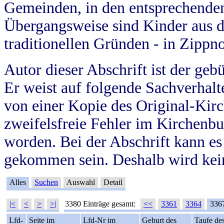
Gemeinden, in den entsprechende
Übergangsweise sind Kinder aus 
traditionellen Gründen - in Zippn
Autor dieser Abschrift ist der geb
Er weist auf folgende Sachverhalte
von einer Kopie des Original-Kirc
zweifelsfreie Fehler im Kirchenbuc
worden. Bei der Abschrift kann e
gekommen sein. Deshalb wird kein
Alles
Suchen
Auswahl
Detail
|<
<
>
>|
3380 Einträge gesamt:
<<
3361
3364
336
Lfd-
Seite im
Lfd-Nr im
Geburt des
Taufe de