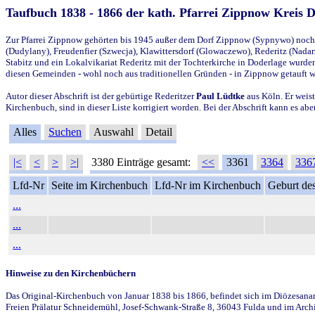
Taufbuch 1838 - 1866 der kath. Pfarrei Zippnow Kreis 
Zur Pfarrei Zippnow gehörten bis 1945 außer dem Dorf Zippnow (Sypnywo) noch d
(Dudylany), Freudenfier (Szwecja), Klawittersdorf (Glowaczewo), Rederitz (Nadarz
Stabitz und ein Lokalvikariat Rederitz mit der Tochterkirche in Doderlage wurd
diesen Gemeinden - wohl noch aus traditionellen Gründen - in Zippnow getauft 
Autor dieser Abschrift ist der gebürtige Rederitzer
Paul Lüdtke
aus Köln. Er weist
Kirchenbuch, sind in dieser Liste korrigiert worden. Bei der Abschrift kann es 
Alles
Suchen
Auswahl
Detail
|<
<
>
>|
3380 Einträge gesamt:
<<
3361
3364
336
Lfd-Nr
Seite im Kirchenbuch
Lfd-Nr im Kirchenbuch
Geburt des
...
...
...
Hinweise zu den Kirchenbüchern
Das Original-Kirchenbuch von Januar 1838 bis 1866, befindet sich im Diözesanarch
Freien Prälatur Schneidemühl, Josef-Schwank-Straße 8, 36043 Fulda und im Archi