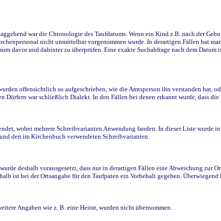
ggebend war die Chronologie des Taufdatums. Wenn ein Kind z.B. nach der Geburt 
rchenpersonal nicht unmittelbar vorgenommen wurde. In derartigen Fällen hat man d
raum davor und dahinter zu überprüfen. Eine exakte Suchabfrage nach dem Datum i
den offensichtlich so aufgeschrieben, wie die Amtsperson ihn verstanden hat, ode
n Dörfern war schließlich Dialekt. In den Fällen bei denen erkannt wurde, dass di
t, wobei mehrere Schreibvarianten Anwendung fanden. In dieser Liste wurde in de
n und den im Kirchenbuch verwendeten Schreibvarianten.
wurde deshalb vorausgesetzt, dass nur in derartigen Fällen eine Abweichung zur O
eshalb ist bei der Ortsangabe für den Taufpaten ein Vorbehalt gegeben. Überwiegen
weitere Angaben wie z. B. eine Heirat, wurden nicht übernommen.