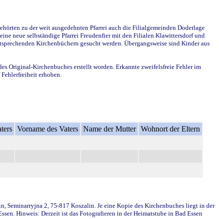
ehörten zu der weit ausgedehnten Pfarrei auch die Filialgemeinden Doderlage
ine neue selbständige Pfarrei Freudenfier mit den Filialen Klawittersdorf und
 entsprechenden Kirchenbüchern gesucht werden. Übergangsweise sind Kinder aus
des Original-Kirchenbuches erstellt worden. Erkannte zweifelsfreie Fehler im
Fehlerfreiheit erhoben.
ters
Vorname des Vaters
Name der Mutter
Wohnort der Eltern
in, Seminarryjna 2, 75-817 Koszalin. Je eine Kopie des Kirchenbuches liegt in der
en. Hinweis: Derzeit ist das Fotografieren in der Heimatstube in Bad Essen