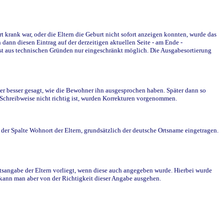
krank war, oder die Eltern die Geburt nicht sofort anzeigen konnten, wurde das
ann diesen Eintrag auf der derzeitigen aktuellen Seite - am Ende -
st aus technischen Gründen nur eingeschränkt möglich. Die Ausgabesortierung
r besser gesagt, wie die Bewohner ihn ausgesprochen haben. Später dann so
e Schreibweise nicht richtig ist, wurden Korrekturen vorgenommen.
r Spalte Wohnort der Eltern, grundsätzlich der deutsche Ortsname eingetragen.
rtsangabe der Eltern vorliegt, wenn diese auch angegeben wurde. Hierbei wurde
d kann man aber von der Richtigkeit dieser Angabe ausgehen.