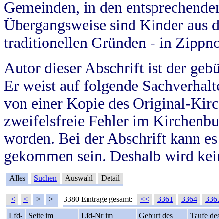
Gemeinden, in den entsprechende
Übergangsweise sind Kinder aus 
traditionellen Gründen - in Zippn
Autor dieser Abschrift ist der geb
Er weist auf folgende Sachverhalte
von einer Kopie des Original-Kirc
zweifelsfreie Fehler im Kirchenbuc
worden. Bei der Abschrift kann e
gekommen sein. Deshalb wird kein
Alles
Suchen
Auswahl
Detail
|<
<
>
>|
3380 Einträge gesamt:
<<
3361
3364
336
Lfd-
Seite im
Lfd-Nr im
Geburt des
Taufe de