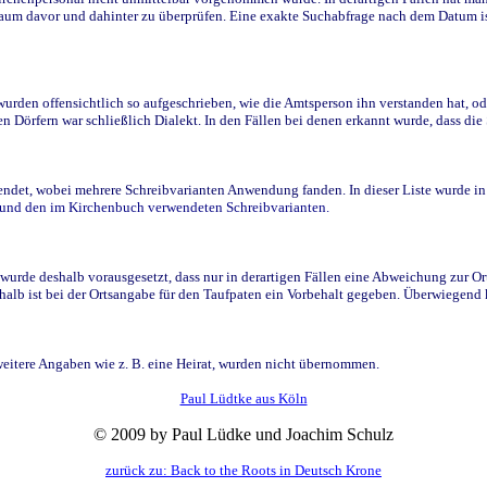
raum davor und dahinter zu überprüfen. Eine exakte Suchabfrage nach dem Datum i
den offensichtlich so aufgeschrieben, wie die Amtsperson ihn verstanden hat, ode
n Dörfern war schließlich Dialekt. In den Fällen bei denen erkannt wurde, dass di
t, wobei mehrere Schreibvarianten Anwendung fanden. In dieser Liste wurde in de
n und den im Kirchenbuch verwendeten Schreibvarianten.
wurde deshalb vorausgesetzt, dass nur in derartigen Fällen eine Abweichung zur O
eshalb ist bei der Ortsangabe für den Taufpaten ein Vorbehalt gegeben. Überwiegen
weitere Angaben wie z. B. eine Heirat, wurden nicht übernommen.
Paul Lüdtke aus Köln
© 2009 by Paul Lüdke und Joachim Schulz
zurück zu: Back to the Roots in Deutsch Krone