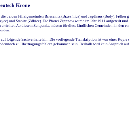
Deutsch Krone
ie beiden Filialgemeinden Briesenitz (Brzez`nica) und Jagdhaus (Budy). Früher g
yce) und Stabitz (Zdbice). Die Pfarrei Zippnow wurde im Jahr 1911 aufgeteilt und e
en errichtet. Ab diesem Zeitpunkt, müssen für diese ländlichen Gemeinden, in den
worden.
 auf folgende Sachverhalte hin: Die vorliegende Transkription ist von einer Kopie 
aber dennoch zu Übertragungsfehlern gekommen sein. Deshalb wird kein Anspruch auf 