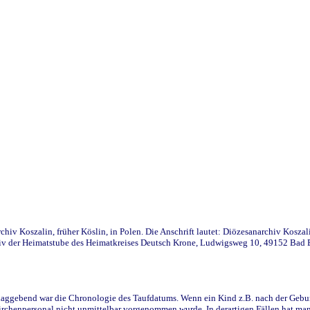
iv Koszalin, früher Köslin, in Polen. Die Anschrift lautet: Diözesanarchiv Koszal
v der Heimatstube des Heimatkreises Deutsch Krone, Ludwigsweg 10, 49152 Bad Ess
ggebend war die Chronologie des Taufdatums. Wenn ein Kind z.B. nach der Geburt 
rchenpersonal nicht unmittelbar vorgenommen wurde. In derartigen Fällen hat man d