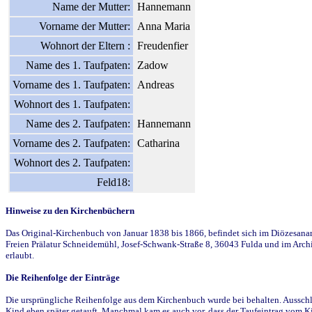
Name der Mutter:
Hannemann
Vorname der Mutter:
Anna Maria
Wohnort der Eltern :
Freudenfier
Name des 1. Taufpaten:
Zadow
Vorname des 1. Taufpaten:
Andreas
Wohnort des 1. Taufpaten:
Name des 2. Taufpaten:
Hannemann
Vorname des 2. Taufpaten:
Catharina
Wohnort des 2. Taufpaten:
Feld18:
Hinweise zu den Kirchenbüchern
Das Original-Kirchenbuch von Januar 1838 bis 1866, befindet sich im Diözesanarch
Freien Prälatur Schneidemühl, Josef-Schwank-Straße 8, 36043 Fulda und im Archi
erlaubt.
Die Reihenfolge der Einträge
Die ursprüngliche Reihenfolge aus dem Kirchenbuch wurde bei behalten. Ausschla
Kind eben später getauft. Manchmal kam es auch vor, dass der Taufeintrag vom Ki