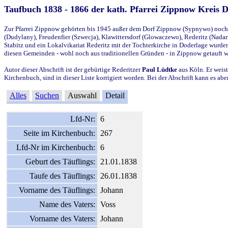
Taufbuch 1838 - 1866 der kath. Pfarrei Zippnow Kreis 
Zur Pfarrei Zippnow gehörten bis 1945 außer dem Dorf Zippnow (Sypnywo) noch d
(Dudylany), Freudenfier (Szwecja), Klawittersdorf (Glowaczewo), Rederitz (Nadarz
Stabitz und ein Lokalvikariat Rederitz mit der Tochterkirche in Doderlage wurd
diesen Gemeinden - wohl noch aus traditionellen Gründen - in Zippnow getauft 
Autor dieser Abschrift ist der gebürtige Rederitzer
Paul Lüdtke
aus Köln. Er weist
Kirchenbuch, sind in dieser Liste korrigiert worden. Bei der Abschrift kann es 
Alles
Suchen
Auswahl
Detail
Lfd-Nr:
6
Seite im Kirchenbuch:
267
Lfd-Nr im Kirchenbuch:
6
Geburt des Täuflings:
21.01.1838
Taufe des Täuflings:
26.01.1838
Vorname des Täuflings:
Johann
Name des Vaters:
Voss
Vorname des Vaters:
Johann