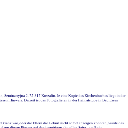
in, Seminarryjna 2, 75-817 Koszalin. Je eine Kopie des Kirchenbuches liegt in der
en. Hinweis: Derzeit ist das Fotografieren in der Heimatstube in Bad Essen
krank war, oder die Eltern die Geburt nicht sofort anzeigen konnten, wurde das
ann diesen Eintrag auf der derzeitigen aktuellen Seite - am Ende -