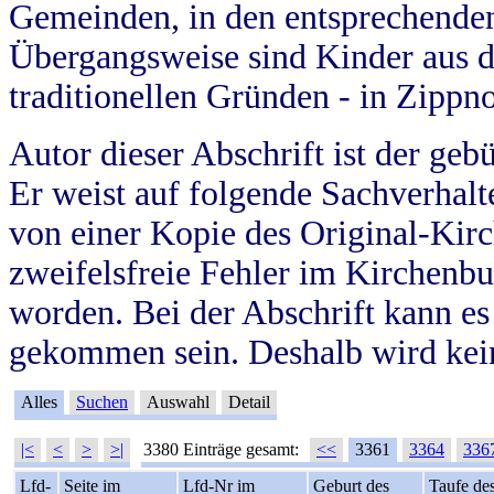
Gemeinden, in den entsprechende
Übergangsweise sind Kinder aus 
traditionellen Gründen - in Zippn
Autor dieser Abschrift ist der geb
Er weist auf folgende Sachverhalte
von einer Kopie des Original-Kirc
zweifelsfreie Fehler im Kirchenbuc
worden. Bei der Abschrift kann e
gekommen sein. Deshalb wird kein
Alles
Suchen
Auswahl
Detail
|<
<
>
>|
3380 Einträge gesamt:
<<
3361
3364
336
Lfd-
Seite im
Lfd-Nr im
Geburt des
Taufe de