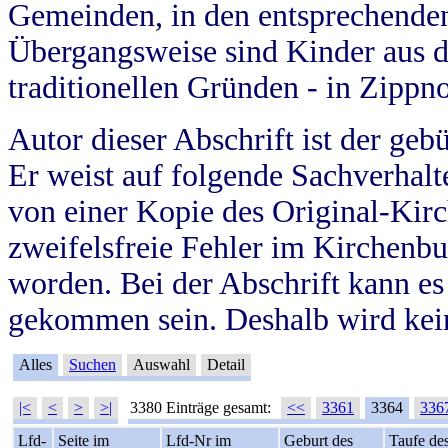
Gemeinden, in den entsprechende
Übergangsweise sind Kinder aus 
traditionellen Gründen - in Zippn
Autor dieser Abschrift ist der geb
Er weist auf folgende Sachverhalte
von einer Kopie des Original-Kirc
zweifelsfreie Fehler im Kirchenbuc
worden. Bei der Abschrift kann e
gekommen sein. Deshalb wird kein
Alles
Suchen
Auswahl
Detail
|<
<
>
>|
3380 Einträge gesamt:
<<
3361
3364
336
Lfd-
Seite im
Lfd-Nr im
Geburt des
Taufe de