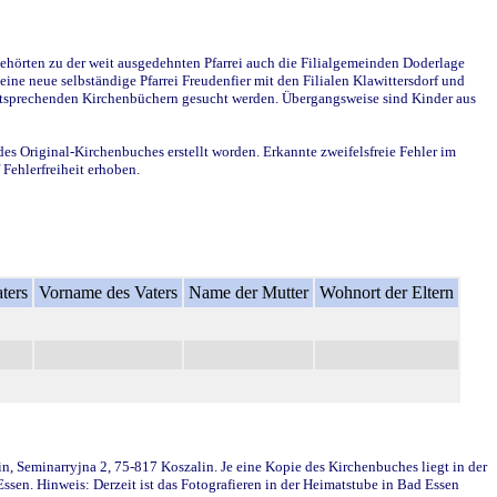
ehörten zu der weit ausgedehnten Pfarrei auch die Filialgemeinden Doderlage
ine neue selbständige Pfarrei Freudenfier mit den Filialen Klawittersdorf und
 entsprechenden Kirchenbüchern gesucht werden. Übergangsweise sind Kinder aus
des Original-Kirchenbuches erstellt worden. Erkannte zweifelsfreie Fehler im
Fehlerfreiheit erhoben.
ters
Vorname des Vaters
Name der Mutter
Wohnort der Eltern
in, Seminarryjna 2, 75-817 Koszalin. Je eine Kopie des Kirchenbuches liegt in der
en. Hinweis: Derzeit ist das Fotografieren in der Heimatstube in Bad Essen