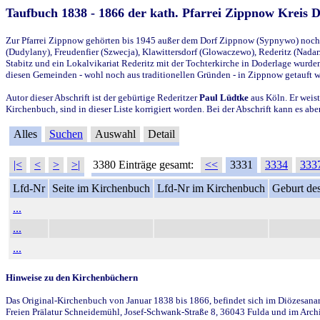
Taufbuch 1838 - 1866 der kath. Pfarrei Zippnow Kreis 
Zur Pfarrei Zippnow gehörten bis 1945 außer dem Dorf Zippnow (Sypnywo) noch d
(Dudylany), Freudenfier (Szwecja), Klawittersdorf (Glowaczewo), Rederitz (Nadarz
Stabitz und ein Lokalvikariat Rederitz mit der Tochterkirche in Doderlage wurd
diesen Gemeinden - wohl noch aus traditionellen Gründen - in Zippnow getauft 
Autor dieser Abschrift ist der gebürtige Rederitzer
Paul Lüdtke
aus Köln. Er weist
Kirchenbuch, sind in dieser Liste korrigiert worden. Bei der Abschrift kann es 
Alles
Suchen
Auswahl
Detail
|<
<
>
>|
3380 Einträge gesamt:
<<
3331
3334
333
Lfd-Nr
Seite im Kirchenbuch
Lfd-Nr im Kirchenbuch
Geburt des
...
...
...
Hinweise zu den Kirchenbüchern
Das Original-Kirchenbuch von Januar 1838 bis 1866, befindet sich im Diözesanarch
Freien Prälatur Schneidemühl, Josef-Schwank-Straße 8, 36043 Fulda und im Archi