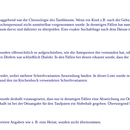
ggebend war die Chronologie des Taufdatums. Wenn ein Kind z.B. nach der Geburt 
rchenpersonal nicht unmittelbar vorgenommen wurde. In derartigen Fällen hat man d
raum davor und dahinter zu überprüfen. Eine exakte Suchabfrage nach dem Datum i
den offensichtlich so aufgeschrieben, wie die Amtsperson ihn verstanden hat, ode
n Dörfern war schließlich Dialekt. In den Fällen bei denen erkannt wurde, dass di
t, wobei mehrere Schreibvarianten Anwendung fanden. In dieser Liste wurde in de
n und den im Kirchenbuch verwendeten Schreibvarianten.
wurde deshalb vorausgesetzt, dass nur in derartigen Fällen eine Abweichung zur O
eshalb ist bei der Ortsangabe für den Taufpaten ein Vorbehalt gegeben. Überwiegen
weitere Angaben wie z. B. eine Heirat, wurden nicht übernommen.