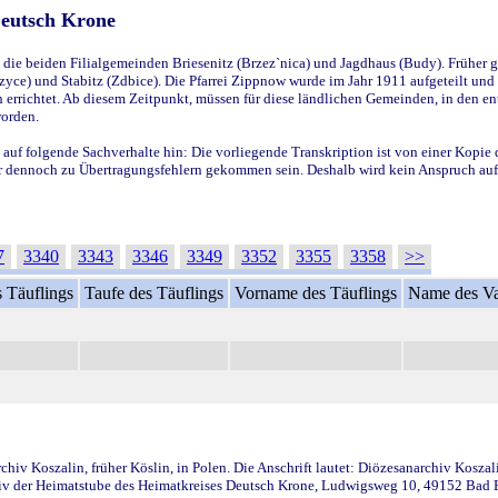
Deutsch Krone
ie beiden Filialgemeinden Briesenitz (Brzez`nica) und Jagdhaus (Budy). Früher g
yce) und Stabitz (Zdbice). Die Pfarrei Zippnow wurde im Jahr 1911 aufgeteilt und e
en errichtet. Ab diesem Zeitpunkt, müssen für diese ländlichen Gemeinden, in den
worden.
 auf folgende Sachverhalte hin: Die vorliegende Transkription ist von einer Kopie 
aber dennoch zu Übertragungsfehlern gekommen sein. Deshalb wird kein Anspruch auf 
7
3340
3343
3346
3349
3352
3355
3358
>>
 Täuflings
Taufe des Täuflings
Vorname des Täuflings
Name des Va
iv Koszalin, früher Köslin, in Polen. Die Anschrift lautet: Diözesanarchiv Koszal
v der Heimatstube des Heimatkreises Deutsch Krone, Ludwigsweg 10, 49152 Bad Ess