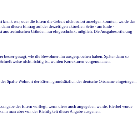
krank war, oder die Eltern die Geburt nicht sofort anzeigen konnten, wurde das
ann diesen Eintrag auf der derzeitigen aktuellen Seite - am Ende -
st aus technischen Gründen nur eingeschränkt möglich. Die Ausgabesortierung
r besser gesagt, wie die Bewohner ihn ausgesprochen haben. Später dann so
e Schreibweise nicht richtig ist, wurden Korrekturen vorgenommen.
r Spalte Wohnort der Eltern, grundsätzlich der deutsche Ortsname eingetragen.
rtsangabe der Eltern vorliegt, wenn diese auch angegeben wurde. Hierbei wurde
d kann man aber von der Richtigkeit dieser Angabe ausgehen.