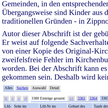
Gemeinden, in den entsprechende
Übergangsweise sind Kinder aus 
traditionellen Gründen - in Zippn
Autor dieser Abschrift ist der geb
Er weist auf folgende Sachverhalte
von einer Kopie des Original-Kirc
zweifelsfreie Fehler im Kirchenbuc
worden. Bei der Abschrift kann e
gekommen sein. Deshalb wird kein
Alles
Suchen
Auswahl
Detail
|<
<
>
>|
3380 Einträge gesamt:
<<
3361
3364
336
Lfd-
Seite im
Lfd-Nr im
Geburt des
Taufe de