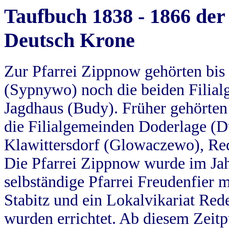
Taufbuch 1838 - 1866 der
Deutsch Krone
Zur Pfarrei Zippnow gehörten bi
(Sypnywo) noch die beiden Filial
Jagdhaus (Budy). Früher gehörten 
die Filialgemeinden Doderlage (D
Klawittersdorf (Glowaczewo), Red
Die Pfarrei Zippnow wurde im Jah
selbständige Pfarrei Freudenfier m
Stabitz und ein Lokalvikariat Red
wurden errichtet. Ab diesem Zeitp