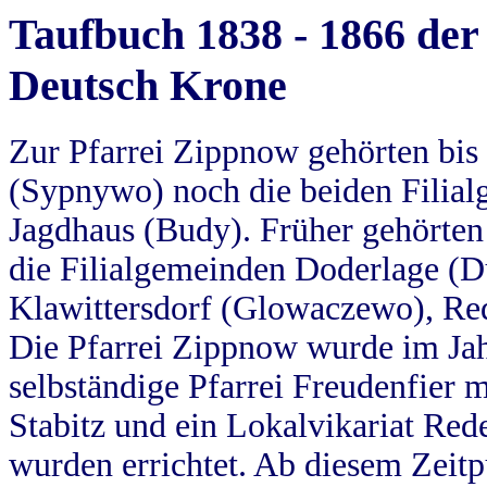
Taufbuch 1838 - 1866 der
Deutsch Krone
Zur Pfarrei Zippnow gehörten bi
(Sypnywo) noch die beiden Filial
Jagdhaus (Budy). Früher gehörten 
die Filialgemeinden Doderlage (D
Klawittersdorf (Glowaczewo), Red
Die Pfarrei Zippnow wurde im Jah
selbständige Pfarrei Freudenfier m
Stabitz und ein Lokalvikariat Red
wurden errichtet. Ab diesem Zeitp