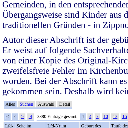
Gemeinden, in den entsprechende
Übergangsweise sind Kinder aus 
traditionellen Gründen - in Zippn
Autor dieser Abschrift ist der geb
Er weist auf folgende Sachverhalte
von einer Kopie des Original-Kirc
zweifelsfreie Fehler im Kirchenbuc
worden. Bei der Abschrift kann e
gekommen sein. Deshalb wird kein
Alles
Suchen
Auswahl
Detail
|<
<
>
>|
3380 Einträge gesamt:
1
4
7
10
13
16
Lfd-
Seite im
Lfd-Nr im
Geburt des
Taufe de