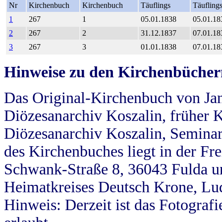
Nr
Kirchenbuch
Kirchenbuch
Täuflings
Täufling
1
267
1
05.01.1838
05.01.18
2
267
2
31.12.1837
07.01.18
3
267
3
01.01.1838
07.01.18
Hinweise zu den Kirchenbücher
Das Original-Kirchenbuch von Jan
Diözesanarchiv Koszalin, früher Kö
Diözesanarchiv Koszalin, Seminar
des Kirchenbuches liegt in der Fr
Schwank-Straße 8, 36043 Fulda u
Heimatkreises Deutsch Krone, Lu
Hinweis: Derzeit ist das Fotograf