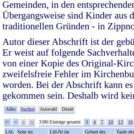
Gemeinden, in den entsprechende
Übergangsweise sind Kinder aus 
traditionellen Gründen - in Zippn
Autor dieser Abschrift ist der geb
Er weist auf folgende Sachverhalte
von einer Kopie des Original-Kirc
zweifelsfreie Fehler im Kirchenbuc
worden. Bei der Abschrift kann e
gekommen sein. Deshalb wird kein
Alles
Suchen
Auswahl
Detail
|<
<
>
>|
3380 Einträge gesamt:
1
4
7
10
13
16
Lfd-
Seite im
Lfd-Nr im
Geburt des
Taufe de