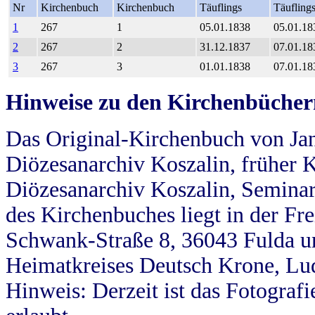
Nr
Kirchenbuch
Kirchenbuch
Täuflings
Täufling
1
267
1
05.01.1838
05.01.18
2
267
2
31.12.1837
07.01.18
3
267
3
01.01.1838
07.01.18
Hinweise zu den Kirchenbücher
Das Original-Kirchenbuch von Jan
Diözesanarchiv Koszalin, früher Kö
Diözesanarchiv Koszalin, Seminar
des Kirchenbuches liegt in der Fr
Schwank-Straße 8, 36043 Fulda u
Heimatkreises Deutsch Krone, Lu
Hinweis: Derzeit ist das Fotograf