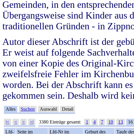
Gemeinden, in den entsprechende
Übergangsweise sind Kinder aus 
traditionellen Gründen - in Zippn
Autor dieser Abschrift ist der geb
Er weist auf folgende Sachverhalte
von einer Kopie des Original-Kirc
zweifelsfreie Fehler im Kirchenbuc
worden. Bei der Abschrift kann e
gekommen sein. Deshalb wird kein
Alles
Suchen
Auswahl
Detail
|<
<
>
>|
3380 Einträge gesamt:
1
4
7
10
13
16
Lfd-
Seite im
Lfd-Nr im
Geburt des
Taufe de