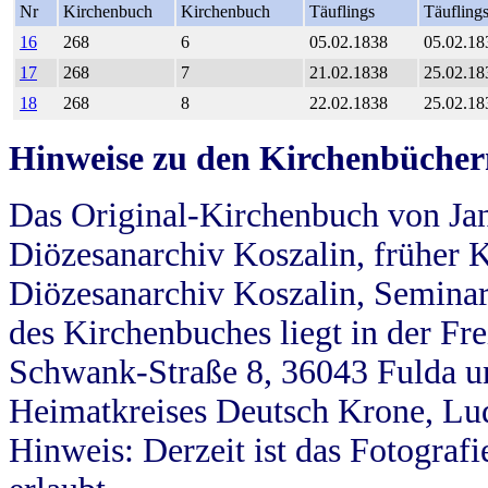
Nr
Kirchenbuch
Kirchenbuch
Täuflings
Täufling
16
268
6
05.02.1838
05.02.18
17
268
7
21.02.1838
25.02.18
18
268
8
22.02.1838
25.02.18
Hinweise zu den Kirchenbücher
Das Original-Kirchenbuch von Jan
Diözesanarchiv Koszalin, früher Kö
Diözesanarchiv Koszalin, Seminar
des Kirchenbuches liegt in der Fr
Schwank-Straße 8, 36043 Fulda u
Heimatkreises Deutsch Krone, Lu
Hinweis: Derzeit ist das Fotograf