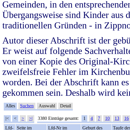
Gemeinden, in den entsprechende
Übergangsweise sind Kinder aus 
traditionellen Gründen - in Zippn
Autor dieser Abschrift ist der geb
Er weist auf folgende Sachverhalte
von einer Kopie des Original-Kirc
zweifelsfreie Fehler im Kirchenbuc
worden. Bei der Abschrift kann e
gekommen sein. Deshalb wird kein
Alles
Suchen
Auswahl
Detail
|<
<
>
>|
3380 Einträge gesamt:
1
4
7
10
13
16
Lfd-
Seite im
Lfd-Nr im
Geburt des
Taufe de