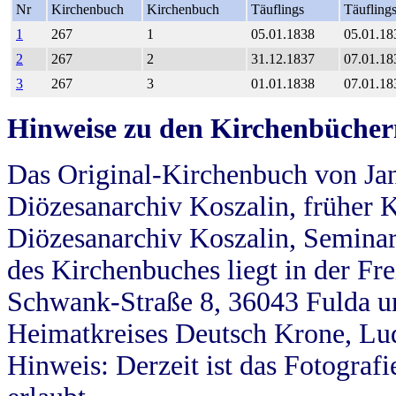
Nr
Kirchenbuch
Kirchenbuch
Täuflings
Täufling
1
267
1
05.01.1838
05.01.18
2
267
2
31.12.1837
07.01.18
3
267
3
01.01.1838
07.01.18
Hinweise zu den Kirchenbücher
Das Original-Kirchenbuch von Jan
Diözesanarchiv Koszalin, früher Kö
Diözesanarchiv Koszalin, Seminar
des Kirchenbuches liegt in der Fr
Schwank-Straße 8, 36043 Fulda u
Heimatkreises Deutsch Krone, Lu
Hinweis: Derzeit ist das Fotograf