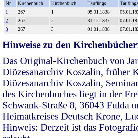
Nr
Kirchenbuch
Kirchenbuch
Täuflings
Täufling
1
267
1
05.01.1838
05.01.18
2
267
2
31.12.1837
07.01.18
3
267
3
01.01.1838
07.01.18
Hinweise zu den Kirchenbücher
Das Original-Kirchenbuch von Jan
Diözesanarchiv Koszalin, früher Kö
Diözesanarchiv Koszalin, Seminar
des Kirchenbuches liegt in der Fr
Schwank-Straße 8, 36043 Fulda u
Heimatkreises Deutsch Krone, Lu
Hinweis: Derzeit ist das Fotograf