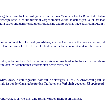
ggebend war die Chronologie des Taufdatums. Wenn ein Kind z.B. nach der Geburt 
rchenpersonal nicht unmittelbar vorgenommen wurde. In derartigen Fällen hat man d
raum davor und dahinter zu überprüfen. Eine exakte Suchabfrage nach dem Datum i
den offensichtlich so aufgeschrieben, wie die Amtsperson ihn verstanden hat, ode
n Dörfern war schließlich Dialekt. In den Fällen bei denen erkannt wurde, dass di
t, wobei mehrere Schreibvarianten Anwendung fanden. In dieser Liste wurde in de
n und den im Kirchenbuch verwendeten Schreibvarianten.
wurde deshalb vorausgesetzt, dass nur in derartigen Fällen eine Abweichung zur O
eshalb ist bei der Ortsangabe für den Taufpaten ein Vorbehalt gegeben. Überwiegen
weitere Angaben wie z. B. eine Heirat, wurden nicht übernommen.