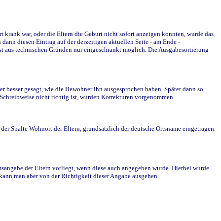
krank war, oder die Eltern die Geburt nicht sofort anzeigen konnten, wurde das
ann diesen Eintrag auf der derzeitigen aktuellen Seite - am Ende -
st aus technischen Gründen nur eingeschränkt möglich. Die Ausgabesortierung
r besser gesagt, wie die Bewohner ihn ausgesprochen haben. Später dann so
e Schreibweise nicht richtig ist, wurden Korrekturen vorgenommen.
r Spalte Wohnort der Eltern, grundsätzlich der deutsche Ortsname eingetragen.
rtsangabe der Eltern vorliegt, wenn diese auch angegeben wurde. Hierbei wurde
d kann man aber von der Richtigkeit dieser Angabe ausgehen.