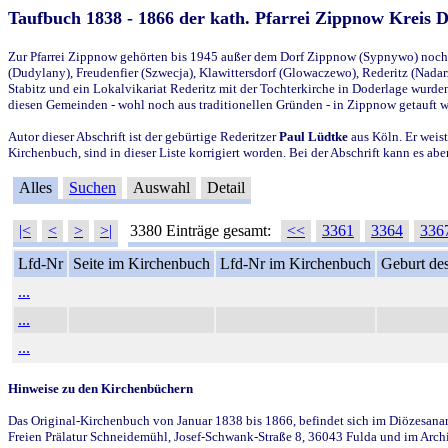
Taufbuch 1838 - 1866 der kath. Pfarrei Zippnow Kreis 
Zur Pfarrei Zippnow gehörten bis 1945 außer dem Dorf Zippnow (Sypnywo) noch d
(Dudylany), Freudenfier (Szwecja), Klawittersdorf (Glowaczewo), Rederitz (Nadarz
Stabitz und ein Lokalvikariat Rederitz mit der Tochterkirche in Doderlage wurd
diesen Gemeinden - wohl noch aus traditionellen Gründen - in Zippnow getauft 
Autor dieser Abschrift ist der gebürtige Rederitzer
Paul Lüdtke
aus Köln. Er weist
Kirchenbuch, sind in dieser Liste korrigiert worden. Bei der Abschrift kann es 
Alles
Suchen
Auswahl
Detail
|<
<
>
>|
3380 Einträge gesamt:
<<
3361
3364
336
Lfd-Nr
Seite im Kirchenbuch
Lfd-Nr im Kirchenbuch
Geburt des
...
...
...
Hinweise zu den Kirchenbüchern
Das Original-Kirchenbuch von Januar 1838 bis 1866, befindet sich im Diözesanarch
Freien Prälatur Schneidemühl, Josef-Schwank-Straße 8, 36043 Fulda und im Archi