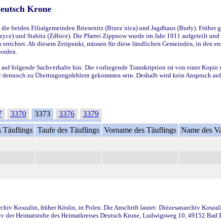
Deutsch Krone
ie beiden Filialgemeinden Briesenitz (Brzez`nica) und Jagdhaus (Budy). Früher g
yce) und Stabitz (Zdbice). Die Pfarrei Zippnow wurde im Jahr 1911 aufgeteilt und e
en errichtet. Ab diesem Zeitpunkt, müssen für diese ländlichen Gemeinden, in den
worden.
 auf folgende Sachverhalte hin: Die vorliegende Transkription ist von einer Kopie 
aber dennoch zu Übertragungsfehlern gekommen sein. Deshalb wird kein Anspruch auf 
7
3370
3373
3376
3379
 Täuflings
Taufe des Täuflings
Vorname des Täuflings
Name des Va
iv Koszalin, früher Köslin, in Polen. Die Anschrift lautet: Diözesanarchiv Koszal
v der Heimatstube des Heimatkreises Deutsch Krone, Ludwigsweg 10, 49152 Bad Ess