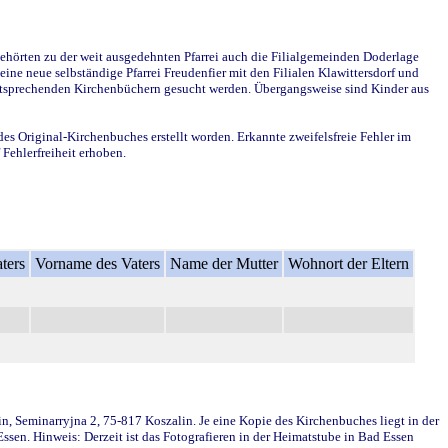
ehörten zu der weit ausgedehnten Pfarrei auch die Filialgemeinden Doderlage
ine neue selbständige Pfarrei Freudenfier mit den Filialen Klawittersdorf und
 entsprechenden Kirchenbüchern gesucht werden. Übergangsweise sind Kinder aus
des Original-Kirchenbuches erstellt worden. Erkannte zweifelsfreie Fehler im
Fehlerfreiheit erhoben.
ters
Vorname des Vaters
Name der Mutter
Wohnort der Eltern
in, Seminarryjna 2, 75-817 Koszalin. Je eine Kopie des Kirchenbuches liegt in der
en. Hinweis: Derzeit ist das Fotografieren in der Heimatstube in Bad Essen