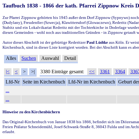
Taufbuch 1838 - 1866 der kath. Pfarrei Zippnow Kreis 
Zur Pfarrei Zippnow gehörten bis 1945 außer dem Dorf Zippnow (Sypnywo) noch d
(Dudylany), Freudenfier (Szwecja), Klawittersdorf (Glowaczewo), Rederitz (Nadarz
Stabitz und ein Lokalvikariat Rederitz mit der Tochterkirche in Doderlage wurd
diesen Gemeinden - wohl noch aus traditionellen Gründen - in Zippnow getauft 
Autor dieser Abschrift ist der gebürtige Rederitzer
Paul Lüdtke
aus Köln. Er weist
Kirchenbuch, sind in dieser Liste korrigiert worden. Bei der Abschrift kann es 
Alles
Suchen
Auswahl
Detail
|<
<
>
>|
3380 Einträge gesamt:
<<
3361
3364
336
Lfd-Nr
Seite im Kirchenbuch
Lfd-Nr im Kirchenbuch
Geburt des
...
...
Hinweise zu den Kirchenbüchern
Das Original-Kirchenbuch von Januar 1838 bis 1866, befindet sich im Diözesanarch
Freien Prälatur Schneidemühl, Josef-Schwank-Straße 8, 36043 Fulda und im Archi
erlaubt.