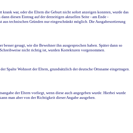
krank war, oder die Eltern die Geburt nicht sofort anzeigen konnten, wurde das
ann diesen Eintrag auf der derzeitigen aktuellen Seite - am Ende -
st aus technischen Gründen nur eingeschränkt möglich. Die Ausgabesortierung
r besser gesagt, wie die Bewohner ihn ausgesprochen haben. Später dann so
e Schreibweise nicht richtig ist, wurden Korrekturen vorgenommen.
r Spalte Wohnort der Eltern, grundsätzlich der deutsche Ortsname eingetragen.
rtsangabe der Eltern vorliegt, wenn diese auch angegeben wurde. Hierbei wurde
d kann man aber von der Richtigkeit dieser Angabe ausgehen.