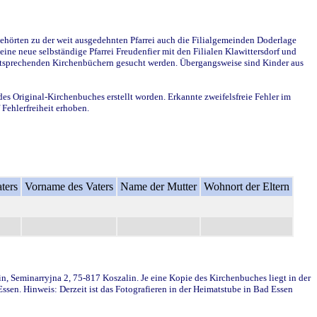
ehörten zu der weit ausgedehnten Pfarrei auch die Filialgemeinden Doderlage
ine neue selbständige Pfarrei Freudenfier mit den Filialen Klawittersdorf und
 entsprechenden Kirchenbüchern gesucht werden. Übergangsweise sind Kinder aus
des Original-Kirchenbuches erstellt worden. Erkannte zweifelsfreie Fehler im
Fehlerfreiheit erhoben.
ters
Vorname des Vaters
Name der Mutter
Wohnort der Eltern
in, Seminarryjna 2, 75-817 Koszalin. Je eine Kopie des Kirchenbuches liegt in der
en. Hinweis: Derzeit ist das Fotografieren in der Heimatstube in Bad Essen