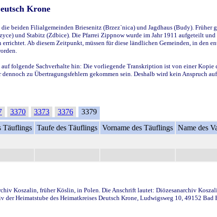
Deutsch Krone
ie beiden Filialgemeinden Briesenitz (Brzez`nica) und Jagdhaus (Budy). Früher g
yce) und Stabitz (Zdbice). Die Pfarrei Zippnow wurde im Jahr 1911 aufgeteilt und e
en errichtet. Ab diesem Zeitpunkt, müssen für diese ländlichen Gemeinden, in den
worden.
 auf folgende Sachverhalte hin: Die vorliegende Transkription ist von einer Kopie 
aber dennoch zu Übertragungsfehlern gekommen sein. Deshalb wird kein Anspruch auf 
7
3370
3373
3376
3379
 Täuflings
Taufe des Täuflings
Vorname des Täuflings
Name des Va
iv Koszalin, früher Köslin, in Polen. Die Anschrift lautet: Diözesanarchiv Koszal
v der Heimatstube des Heimatkreises Deutsch Krone, Ludwigsweg 10, 49152 Bad Ess