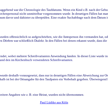
ggebend war die Chronologie des Taufdatums. Wenn ein Kind z.B. nach der Geburt 
rchenpersonal nicht unmittelbar vorgenommen wurde. In derartigen Fällen hat man d
raum davor und dahinter zu überprüfen. Eine exakte Suchabfrage nach dem Datum i
den offensichtlich so aufgeschrieben, wie die Amtsperson ihn verstanden hat, ode
n Dörfern war schließlich Dialekt. In den Fällen bei denen erkannt wurde, dass di
t, wobei mehrere Schreibvarianten Anwendung fanden. In dieser Liste wurde in de
n und den im Kirchenbuch verwendeten Schreibvarianten.
wurde deshalb vorausgesetzt, dass nur in derartigen Fällen eine Abweichung zur O
eshalb ist bei der Ortsangabe für den Taufpaten ein Vorbehalt gegeben. Überwiegen
weitere Angaben wie z. B. eine Heirat, wurden nicht übernommen.
Paul Lüdtke aus Köln