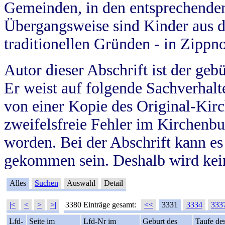
Gemeinden, in den entsprechende
Übergangsweise sind Kinder aus 
traditionellen Gründen - in Zippn
Autor dieser Abschrift ist der geb
Er weist auf folgende Sachverhalte
von einer Kopie des Original-Kirc
zweifelsfreie Fehler im Kirchenbuc
worden. Bei der Abschrift kann e
gekommen sein. Deshalb wird kein
Alles
Suchen
Auswahl
Detail
|<
<
>
>|
3380 Einträge gesamt:
<<
3331
3334
333
Lfd-
Seite im
Lfd-Nr im
Geburt des
Taufe de