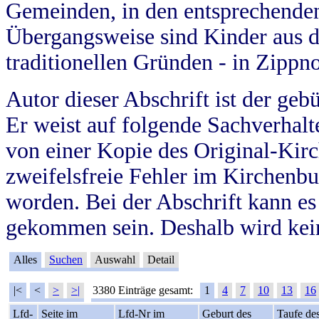
Gemeinden, in den entsprechende
Übergangsweise sind Kinder aus 
traditionellen Gründen - in Zippn
Autor dieser Abschrift ist der geb
Er weist auf folgende Sachverhalte
von einer Kopie des Original-Kirc
zweifelsfreie Fehler im Kirchenbuc
worden. Bei der Abschrift kann e
gekommen sein. Deshalb wird kein
Alles
Suchen
Auswahl
Detail
|<
<
>
>|
3380 Einträge gesamt:
1
4
7
10
13
16
Lfd-
Seite im
Lfd-Nr im
Geburt des
Taufe de