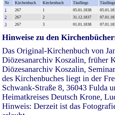
Nr
Kirchenbuch
Kirchenbuch
Täuflings
Täufling
1
267
1
05.01.1838
05.01.18
2
267
2
31.12.1837
07.01.18
3
267
3
01.01.1838
07.01.18
Hinweise zu den Kirchenbücher
Das Original-Kirchenbuch von Jan
Diözesanarchiv Koszalin, früher Kö
Diözesanarchiv Koszalin, Seminar
des Kirchenbuches liegt in der Fr
Schwank-Straße 8, 36043 Fulda u
Heimatkreises Deutsch Krone, Lu
Hinweis: Derzeit ist das Fotograf