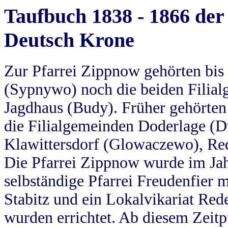
Taufbuch 1838 - 1866 der
Deutsch Krone
Zur Pfarrei Zippnow gehörten bi
(Sypnywo) noch die beiden Filial
Jagdhaus (Budy). Früher gehörten 
die Filialgemeinden Doderlage (D
Klawittersdorf (Glowaczewo), Red
Die Pfarrei Zippnow wurde im Jah
selbständige Pfarrei Freudenfier m
Stabitz und ein Lokalvikariat Red
wurden errichtet. Ab diesem Zeitp