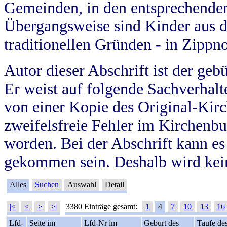
Gemeinden, in den entsprechende
Übergangsweise sind Kinder aus 
traditionellen Gründen - in Zippn
Autor dieser Abschrift ist der geb
Er weist auf folgende Sachverhalte
von einer Kopie des Original-Kirc
zweifelsfreie Fehler im Kirchenbuc
worden. Bei der Abschrift kann e
gekommen sein. Deshalb wird kein
Alles
Suchen
Auswahl
Detail
|<
<
>
>|
3380 Einträge gesamt:
1
4
7
10
13
16
Lfd-
Seite im
Lfd-Nr im
Geburt des
Taufe de