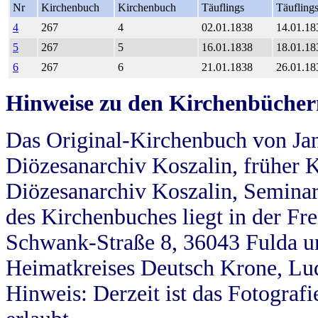
Nr
Kirchenbuch
Kirchenbuch
Täuflings
Täufling
4
267
4
02.01.1838
14.01.18
5
267
5
16.01.1838
18.01.18
6
267
6
21.01.1838
26.01.18
Hinweise zu den Kirchenbücher
Das Original-Kirchenbuch von Jan
Diözesanarchiv Koszalin, früher Kö
Diözesanarchiv Koszalin, Seminar
des Kirchenbuches liegt in der Fr
Schwank-Straße 8, 36043 Fulda u
Heimatkreises Deutsch Krone, Lu
Hinweis: Derzeit ist das Fotograf