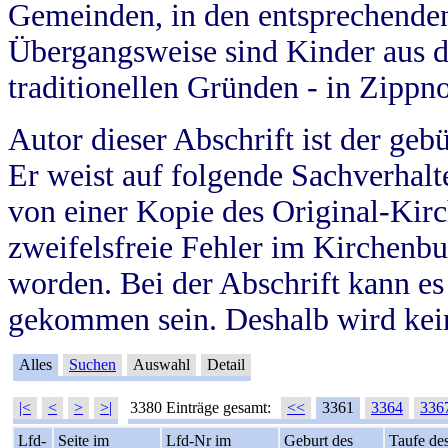
Gemeinden, in den entsprechende
Übergangsweise sind Kinder aus 
traditionellen Gründen - in Zippn
Autor dieser Abschrift ist der geb
Er weist auf folgende Sachverhalte
von einer Kopie des Original-Kirc
zweifelsfreie Fehler im Kirchenbuc
worden. Bei der Abschrift kann e
gekommen sein. Deshalb wird kein
Alles
Suchen
Auswahl
Detail
|<
<
>
>|
3380 Einträge gesamt:
<<
3361
3364
336
Lfd-
Seite im
Lfd-Nr im
Geburt des
Taufe de