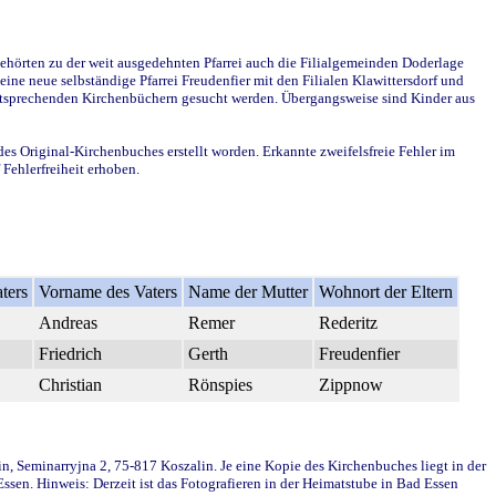
ehörten zu der weit ausgedehnten Pfarrei auch die Filialgemeinden Doderlage
ine neue selbständige Pfarrei Freudenfier mit den Filialen Klawittersdorf und
 entsprechenden Kirchenbüchern gesucht werden. Übergangsweise sind Kinder aus
des Original-Kirchenbuches erstellt worden. Erkannte zweifelsfreie Fehler im
Fehlerfreiheit erhoben.
ters
Vorname des Vaters
Name der Mutter
Wohnort der Eltern
Andreas
Remer
Rederitz
Friedrich
Gerth
Freudenfier
Christian
Rönspies
Zippnow
in, Seminarryjna 2, 75-817 Koszalin. Je eine Kopie des Kirchenbuches liegt in der
en. Hinweis: Derzeit ist das Fotografieren in der Heimatstube in Bad Essen