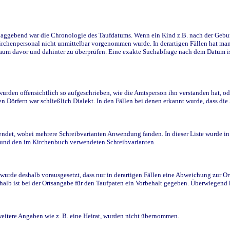
ggebend war die Chronologie des Taufdatums. Wenn ein Kind z.B. nach der Geburt 
rchenpersonal nicht unmittelbar vorgenommen wurde. In derartigen Fällen hat man d
raum davor und dahinter zu überprüfen. Eine exakte Suchabfrage nach dem Datum i
den offensichtlich so aufgeschrieben, wie die Amtsperson ihn verstanden hat, ode
n Dörfern war schließlich Dialekt. In den Fällen bei denen erkannt wurde, dass di
t, wobei mehrere Schreibvarianten Anwendung fanden. In dieser Liste wurde in de
n und den im Kirchenbuch verwendeten Schreibvarianten.
wurde deshalb vorausgesetzt, dass nur in derartigen Fällen eine Abweichung zur O
eshalb ist bei der Ortsangabe für den Taufpaten ein Vorbehalt gegeben. Überwiegen
weitere Angaben wie z. B. eine Heirat, wurden nicht übernommen.