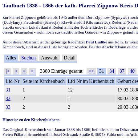
Taufbuch 1838 - 1866 der kath. Pfarrei Zippnow Kreis 
Zur Pfarrei Zippnow gehörten bis 1945 außer dem Dorf Zippnow (Sypnywo) noch d
(Dudylany), Freudenfier (Szwecja), Klawittersdorf (Glowaczewo), Rederitz (Nadarz
Stabitz und ein Lokalvikariat Rederitz mit der Tochterkirche in Doderlage wurd
diesen Gemeinden - wohl noch aus traditionellen Gründen - in Zippnow getauft 
Autor dieser Abschrift ist der gebürtige Rederitzer
Paul Lüdtke
aus Köln. Er weist
Kirchenbuch, sind in dieser Liste korrigiert worden. Bei der Abschrift kann es 
Alles
Suchen
Auswahl
Detail
|<
<
>
>|
3380 Einträge gesamt:
<<
31
34
37
40
Lfd-Nr
Seite im Kirchenbuch
Lfd-Nr im Kirchenbuch
Geburt des
31
1
12
17.03.183
32
2
1
30.03.183
33
2
2
29.03.183
Hinweise zu den Kirchenbüchern
Das Original-Kirchenbuch von Januar 1838 bis 1866, befindet sich im Diözesanarch
Freien Prälatur Schneidemühl, Josef-Schwank-Straße 8, 36043 Fulda und im Archi