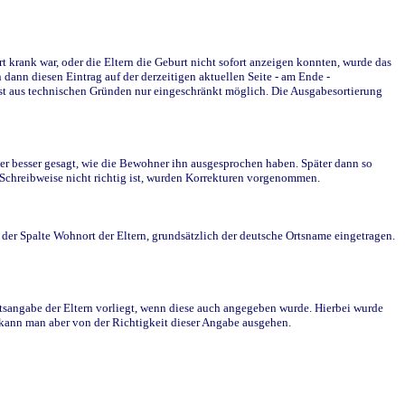
krank war, oder die Eltern die Geburt nicht sofort anzeigen konnten, wurde das
ann diesen Eintrag auf der derzeitigen aktuellen Seite - am Ende -
st aus technischen Gründen nur eingeschränkt möglich. Die Ausgabesortierung
r besser gesagt, wie die Bewohner ihn ausgesprochen haben. Später dann so
e Schreibweise nicht richtig ist, wurden Korrekturen vorgenommen.
r Spalte Wohnort der Eltern, grundsätzlich der deutsche Ortsname eingetragen.
rtsangabe der Eltern vorliegt, wenn diese auch angegeben wurde. Hierbei wurde
d kann man aber von der Richtigkeit dieser Angabe ausgehen.