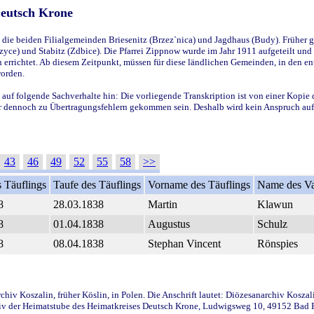
Deutsch Krone
ie beiden Filialgemeinden Briesenitz (Brzez`nica) und Jagdhaus (Budy). Früher g
yce) und Stabitz (Zdbice). Die Pfarrei Zippnow wurde im Jahr 1911 aufgeteilt und e
en errichtet. Ab diesem Zeitpunkt, müssen für diese ländlichen Gemeinden, in den
worden.
 auf folgende Sachverhalte hin: Die vorliegende Transkription ist von einer Kopie 
aber dennoch zu Übertragungsfehlern gekommen sein. Deshalb wird kein Anspruch auf 
43
46
49
52
55
58
>>
 Täuflings
Taufe des Täuflings
Vorname des Täuflings
Name des Va
8
28.03.1838
Martin
Klawun
8
01.04.1838
Augustus
Schulz
8
08.04.1838
Stephan Vincent
Rönspies
iv Koszalin, früher Köslin, in Polen. Die Anschrift lautet: Diözesanarchiv Koszal
v der Heimatstube des Heimatkreises Deutsch Krone, Ludwigsweg 10, 49152 Bad Ess