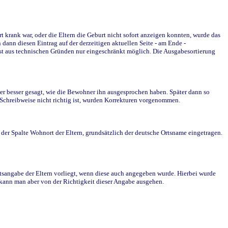
krank war, oder die Eltern die Geburt nicht sofort anzeigen konnten, wurde das
ann diesen Eintrag auf der derzeitigen aktuellen Seite - am Ende -
st aus technischen Gründen nur eingeschränkt möglich. Die Ausgabesortierung
r besser gesagt, wie die Bewohner ihn ausgesprochen haben. Später dann so
e Schreibweise nicht richtig ist, wurden Korrekturen vorgenommen.
r Spalte Wohnort der Eltern, grundsätzlich der deutsche Ortsname eingetragen.
rtsangabe der Eltern vorliegt, wenn diese auch angegeben wurde. Hierbei wurde
d kann man aber von der Richtigkeit dieser Angabe ausgehen.