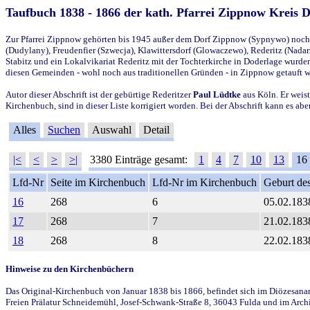
Taufbuch 1838 - 1866 der kath. Pfarrei Zippnow Kreis 
Zur Pfarrei Zippnow gehörten bis 1945 außer dem Dorf Zippnow (Sypnywo) noch d
(Dudylany), Freudenfier (Szwecja), Klawittersdorf (Glowaczewo), Rederitz (Nadarz
Stabitz und ein Lokalvikariat Rederitz mit der Tochterkirche in Doderlage wurd
diesen Gemeinden - wohl noch aus traditionellen Gründen - in Zippnow getauft 
Autor dieser Abschrift ist der gebürtige Rederitzer
Paul Lüdtke
aus Köln. Er weist
Kirchenbuch, sind in dieser Liste korrigiert worden. Bei der Abschrift kann es 
Alles
Suchen
Auswahl
Detail
|<
<
>
>|
3380 Einträge gesamt:
1
4
7
10
13
16
Lfd-Nr
Seite im Kirchenbuch
Lfd-Nr im Kirchenbuch
Geburt des
16
268
6
05.02.183
17
268
7
21.02.183
18
268
8
22.02.183
Hinweise zu den Kirchenbüchern
Das Original-Kirchenbuch von Januar 1838 bis 1866, befindet sich im Diözesanarch
Freien Prälatur Schneidemühl, Josef-Schwank-Straße 8, 36043 Fulda und im Archi