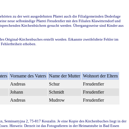
ehörten zu der weit ausgedehnten Pfarrei auch die Filialgemeinden Doderlage
ine neue selbständige Pfarrei Freudenfier mit den Filialen Klawittersdorf und
 entsprechenden Kirchenbüchern gesucht werden. Übergangsweise sind Kinder aus
des Original-Kirchenbuches erstellt worden. Erkannte zweifelsfreie Fehler im
Fehlerfreiheit erhoben.
ters
Vorname des Vaters
Name der Mutter
Wohnort der Eltern
Andreas
Schur
Freudenfier
Johann
Schmidt
Freudenfier
Andreas
Mudrow
Freudenfier
in, Seminarryjna 2, 75-817 Koszalin. Je eine Kopie des Kirchenbuches liegt in der
en. Hinweis: Derzeit ist das Fotografieren in der Heimatstube in Bad Essen