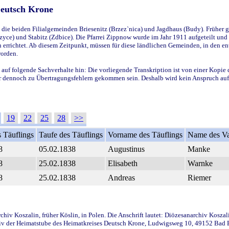
Deutsch Krone
ie beiden Filialgemeinden Briesenitz (Brzez`nica) und Jagdhaus (Budy). Früher g
yce) und Stabitz (Zdbice). Die Pfarrei Zippnow wurde im Jahr 1911 aufgeteilt und e
en errichtet. Ab diesem Zeitpunkt, müssen für diese ländlichen Gemeinden, in den
worden.
 auf folgende Sachverhalte hin: Die vorliegende Transkription ist von einer Kopie 
aber dennoch zu Übertragungsfehlern gekommen sein. Deshalb wird kein Anspruch auf 
19
22
25
28
>>
 Täuflings
Taufe des Täuflings
Vorname des Täuflings
Name des Va
8
05.02.1838
Augustinus
Manke
8
25.02.1838
Elisabeth
Warnke
8
25.02.1838
Andreas
Riemer
iv Koszalin, früher Köslin, in Polen. Die Anschrift lautet: Diözesanarchiv Koszal
v der Heimatstube des Heimatkreises Deutsch Krone, Ludwigsweg 10, 49152 Bad Ess