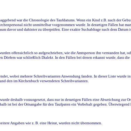
ggebend war die Chronologie des Taufdatums. Wenn ein Kind z.B. nach der Geburt 
rchenpersonal nicht unmittelbar vorgenommen wurde. In derartigen Fällen hat man d
raum davor und dahinter zu überprüfen. Eine exakte Suchabfrage nach dem Datum i
den offensichtlich so aufgeschrieben, wie die Amtsperson ihn verstanden hat, ode
n Dörfern war schließlich Dialekt. In den Fällen bei denen erkannt wurde, dass di
t, wobei mehrere Schreibvarianten Anwendung fanden. In dieser Liste wurde in de
n und den im Kirchenbuch verwendeten Schreibvarianten.
wurde deshalb vorausgesetzt, dass nur in derartigen Fällen eine Abweichung zur O
eshalb ist bei der Ortsangabe für den Taufpaten ein Vorbehalt gegeben. Überwiegen
weitere Angaben wie z. B. eine Heirat, wurden nicht übernommen.