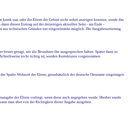
krank war, oder die Eltern die Geburt nicht sofort anzeigen konnten, wurde das
ann diesen Eintrag auf der derzeitigen aktuellen Seite - am Ende -
st aus technischen Gründen nur eingeschränkt möglich. Die Ausgabesortierung
r besser gesagt, wie die Bewohner ihn ausgesprochen haben. Später dann so
e Schreibweise nicht richtig ist, wurden Korrekturen vorgenommen.
r Spalte Wohnort der Eltern, grundsätzlich der deutsche Ortsname eingetragen.
rtsangabe der Eltern vorliegt, wenn diese auch angegeben wurde. Hierbei wurde
d kann man aber von der Richtigkeit dieser Angabe ausgehen.