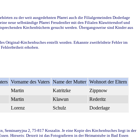
ehörten zu der weit ausgedehnten Pfarrei auch die Filialgemeinden Doderlage
ine neue selbständige Pfarrei Freudenfier mit den Filialen Klawittersdorf und
 entsprechenden Kirchenbüchern gesucht werden. Übergangsweise sind Kinder aus
des Original-Kirchenbuches erstellt worden. Erkannte zweifelsfreie Fehler im
Fehlerfreiheit erhoben.
ters
Vorname des Vaters
Name der Mutter
Wohnort der Eltern
Martin
Katritzke
Zippnow
Martin
Klawun
Rederitz
Lorenz
Schulz
Doderlage
in, Seminarryjna 2, 75-817 Koszalin. Je eine Kopie des Kirchenbuches liegt in der
en. Hinweis: Derzeit ist das Fotografieren in der Heimatstube in Bad Essen