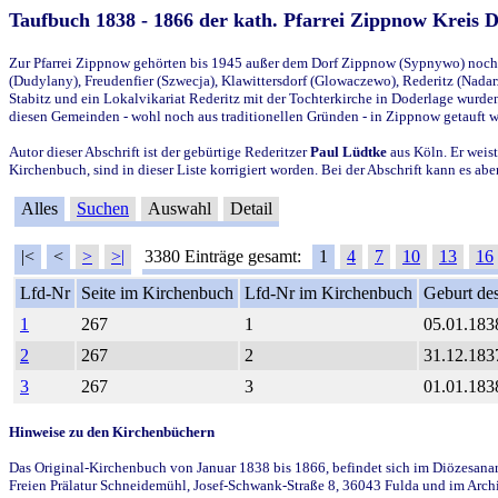
Taufbuch 1838 - 1866 der kath. Pfarrei Zippnow Kreis 
Zur Pfarrei Zippnow gehörten bis 1945 außer dem Dorf Zippnow (Sypnywo) noch d
(Dudylany), Freudenfier (Szwecja), Klawittersdorf (Glowaczewo), Rederitz (Nadarz
Stabitz und ein Lokalvikariat Rederitz mit der Tochterkirche in Doderlage wurd
diesen Gemeinden - wohl noch aus traditionellen Gründen - in Zippnow getauft 
Autor dieser Abschrift ist der gebürtige Rederitzer
Paul Lüdtke
aus Köln. Er weist
Kirchenbuch, sind in dieser Liste korrigiert worden. Bei der Abschrift kann es 
Alles
Suchen
Auswahl
Detail
|<
<
>
>|
3380 Einträge gesamt:
1
4
7
10
13
16
Lfd-Nr
Seite im Kirchenbuch
Lfd-Nr im Kirchenbuch
Geburt des
1
267
1
05.01.183
2
267
2
31.12.183
3
267
3
01.01.183
Hinweise zu den Kirchenbüchern
Das Original-Kirchenbuch von Januar 1838 bis 1866, befindet sich im Diözesanarch
Freien Prälatur Schneidemühl, Josef-Schwank-Straße 8, 36043 Fulda und im Archi