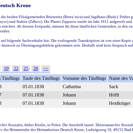
Deutsch Krone
ie beiden Filialgemeinden Briesenitz (Brzez`nica) und Jagdhaus (Budy). Früher g
yce) und Stabitz (Zdbice). Die Pfarrei Zippnow wurde im Jahr 1911 aufgeteilt und e
en errichtet. Ab diesem Zeitpunkt, müssen für diese ländlichen Gemeinden, in den
worden.
 auf folgende Sachverhalte hin: Die vorliegende Transkription ist von einer Kopie 
aber dennoch zu Übertragungsfehlern gekommen sein. Deshalb wird kein Anspruch auf 
19
22
25
28
>>
 Täuflings
Taufe des Täuflings
Vorname des Täuflings
Name des Va
8
05.01.1838
Catharina
Sack
7
07.01.1838
Johann
Höfft
8
07.01.1838
Johann
Heidkrüger
iv Koszalin, früher Köslin, in Polen. Die Anschrift lautet: Diözesanarchiv Koszal
v der Heimatstube des Heimatkreises Deutsch Krone, Ludwigsweg 10, 49152 Bad Ess