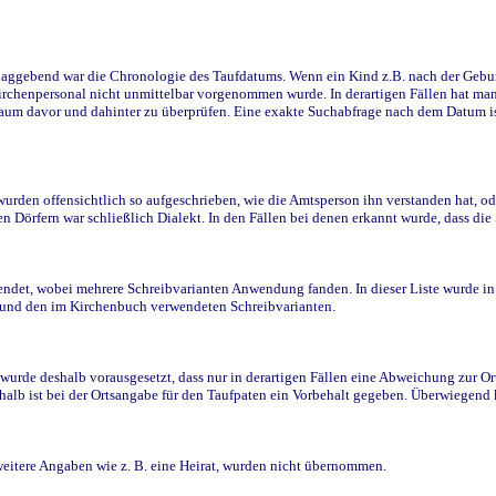
ggebend war die Chronologie des Taufdatums. Wenn ein Kind z.B. nach der Geburt 
rchenpersonal nicht unmittelbar vorgenommen wurde. In derartigen Fällen hat man d
raum davor und dahinter zu überprüfen. Eine exakte Suchabfrage nach dem Datum i
den offensichtlich so aufgeschrieben, wie die Amtsperson ihn verstanden hat, ode
n Dörfern war schließlich Dialekt. In den Fällen bei denen erkannt wurde, dass di
t, wobei mehrere Schreibvarianten Anwendung fanden. In dieser Liste wurde in de
n und den im Kirchenbuch verwendeten Schreibvarianten.
wurde deshalb vorausgesetzt, dass nur in derartigen Fällen eine Abweichung zur O
eshalb ist bei der Ortsangabe für den Taufpaten ein Vorbehalt gegeben. Überwiegen
weitere Angaben wie z. B. eine Heirat, wurden nicht übernommen.