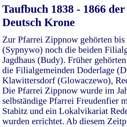
Taufbuch 1838 - 1866 der
Deutsch Krone
Zur Pfarrei Zippnow gehörten bi
(Sypnywo) noch die beiden Filial
Jagdhaus (Budy). Früher gehörten 
die Filialgemeinden Doderlage (D
Klawittersdorf (Glowaczewo), Red
Die Pfarrei Zippnow wurde im Jah
selbständige Pfarrei Freudenfier m
Stabitz und ein Lokalvikariat Red
wurden errichtet. Ab diesem Zeitp