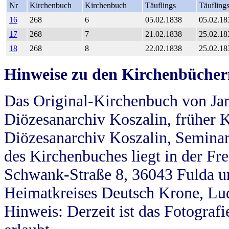
Nr
Kirchenbuch
Kirchenbuch
Täuflings
Täufling
16
268
6
05.02.1838
05.02.18
17
268
7
21.02.1838
25.02.18
18
268
8
22.02.1838
25.02.18
Hinweise zu den Kirchenbücher
Das Original-Kirchenbuch von Jan
Diözesanarchiv Koszalin, früher Kö
Diözesanarchiv Koszalin, Seminar
des Kirchenbuches liegt in der Fr
Schwank-Straße 8, 36043 Fulda u
Heimatkreises Deutsch Krone, Lu
Hinweis: Derzeit ist das Fotograf