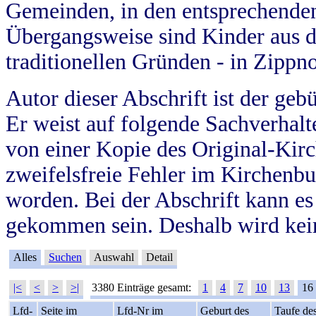
Gemeinden, in den entsprechende
Übergangsweise sind Kinder aus 
traditionellen Gründen - in Zippn
Autor dieser Abschrift ist der geb
Er weist auf folgende Sachverhalte
von einer Kopie des Original-Kirc
zweifelsfreie Fehler im Kirchenbuc
worden. Bei der Abschrift kann e
gekommen sein. Deshalb wird kein
Alles
Suchen
Auswahl
Detail
|<
<
>
>|
3380 Einträge gesamt:
1
4
7
10
13
16
Lfd-
Seite im
Lfd-Nr im
Geburt des
Taufe de