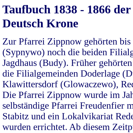
Taufbuch 1838 - 1866 der
Deutsch Krone
Zur Pfarrei Zippnow gehörten bi
(Sypnywo) noch die beiden Filial
Jagdhaus (Budy). Früher gehörten 
die Filialgemeinden Doderlage (D
Klawittersdorf (Glowaczewo), Red
Die Pfarrei Zippnow wurde im Jah
selbständige Pfarrei Freudenfier m
Stabitz und ein Lokalvikariat Red
wurden errichtet. Ab diesem Zeitp