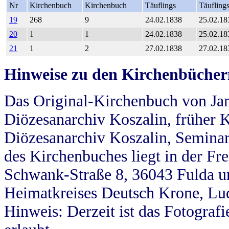
Nr
Kirchenbuch
Kirchenbuch
Täuflings
Täufling
19
268
9
24.02.1838
25.02.18
20
1
1
24.02.1838
25.02.18
21
1
2
27.02.1838
27.02.18
Hinweise zu den Kirchenbücher
Das Original-Kirchenbuch von Jan
Diözesanarchiv Koszalin, früher Kö
Diözesanarchiv Koszalin, Seminar
des Kirchenbuches liegt in der Fr
Schwank-Straße 8, 36043 Fulda u
Heimatkreises Deutsch Krone, Lu
Hinweis: Derzeit ist das Fotograf