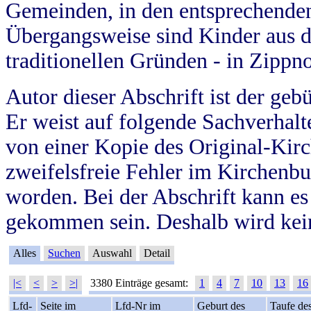
Gemeinden, in den entsprechende
Übergangsweise sind Kinder aus 
traditionellen Gründen - in Zippn
Autor dieser Abschrift ist der geb
Er weist auf folgende Sachverhalte
von einer Kopie des Original-Kirc
zweifelsfreie Fehler im Kirchenbuc
worden. Bei der Abschrift kann e
gekommen sein. Deshalb wird kein
Alles
Suchen
Auswahl
Detail
|<
<
>
>|
3380 Einträge gesamt:
1
4
7
10
13
16
Lfd-
Seite im
Lfd-Nr im
Geburt des
Taufe de