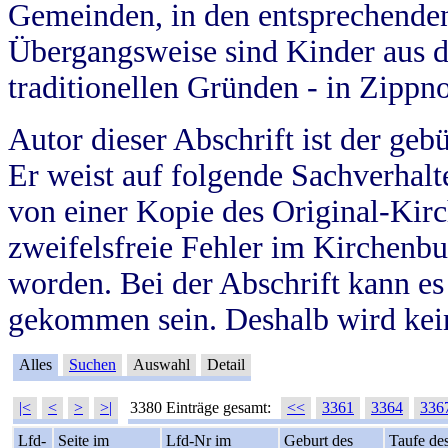
Gemeinden, in den entsprechende
Übergangsweise sind Kinder aus 
traditionellen Gründen - in Zippn
Autor dieser Abschrift ist der geb
Er weist auf folgende Sachverhalte
von einer Kopie des Original-Kirc
zweifelsfreie Fehler im Kirchenbuc
worden. Bei der Abschrift kann e
gekommen sein. Deshalb wird kein
Alles
Suchen
Auswahl
Detail
|<
<
>
>|
3380 Einträge gesamt:
<<
3361
3364
336
Lfd-
Seite im
Lfd-Nr im
Geburt des
Taufe de