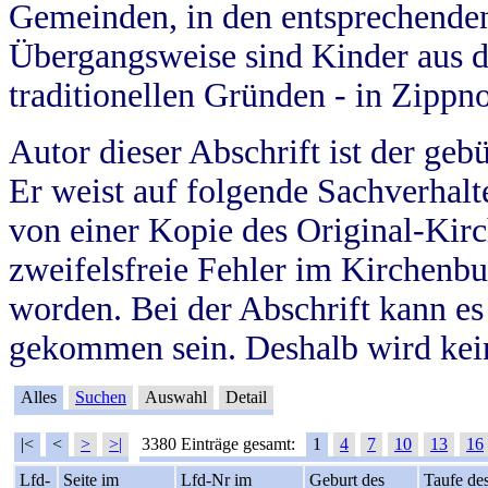
Gemeinden, in den entsprechende
Übergangsweise sind Kinder aus 
traditionellen Gründen - in Zippn
Autor dieser Abschrift ist der geb
Er weist auf folgende Sachverhalte
von einer Kopie des Original-Kirc
zweifelsfreie Fehler im Kirchenbuc
worden. Bei der Abschrift kann e
gekommen sein. Deshalb wird kein
Alles
Suchen
Auswahl
Detail
|<
<
>
>|
3380 Einträge gesamt:
1
4
7
10
13
16
Lfd-
Seite im
Lfd-Nr im
Geburt des
Taufe de