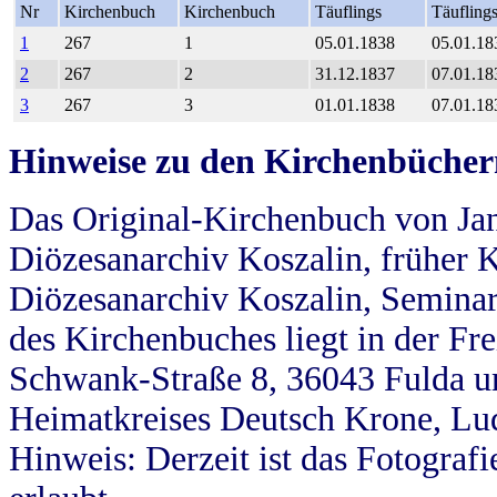
Nr
Kirchenbuch
Kirchenbuch
Täuflings
Täufling
1
267
1
05.01.1838
05.01.18
2
267
2
31.12.1837
07.01.18
3
267
3
01.01.1838
07.01.18
Hinweise zu den Kirchenbücher
Das Original-Kirchenbuch von Jan
Diözesanarchiv Koszalin, früher Kö
Diözesanarchiv Koszalin, Seminar
des Kirchenbuches liegt in der Fr
Schwank-Straße 8, 36043 Fulda u
Heimatkreises Deutsch Krone, Lu
Hinweis: Derzeit ist das Fotograf