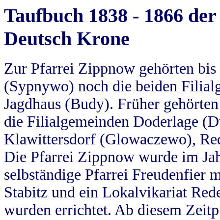
Taufbuch 1838 - 1866 der
Deutsch Krone
Zur Pfarrei Zippnow gehörten bi
(Sypnywo) noch die beiden Filial
Jagdhaus (Budy). Früher gehörten 
die Filialgemeinden Doderlage (D
Klawittersdorf (Glowaczewo), Red
Die Pfarrei Zippnow wurde im Jah
selbständige Pfarrei Freudenfier m
Stabitz und ein Lokalvikariat Red
wurden errichtet. Ab diesem Zeitp