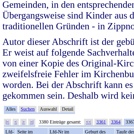
Gemeinden, in den entsprechende
Übergangsweise sind Kinder aus 
traditionellen Gründen - in Zippn
Autor dieser Abschrift ist der geb
Er weist auf folgende Sachverhalte
von einer Kopie des Original-Kirc
zweifelsfreie Fehler im Kirchenbuc
worden. Bei der Abschrift kann e
gekommen sein. Deshalb wird kein
Alles
Suchen
Auswahl
Detail
|<
<
>
>|
3380 Einträge gesamt:
<<
3361
3364
336
Lfd-
Seite im
Lfd-Nr im
Geburt des
Taufe de