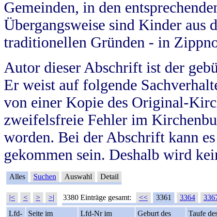
Gemeinden, in den entsprechende
Übergangsweise sind Kinder aus 
traditionellen Gründen - in Zippn
Autor dieser Abschrift ist der geb
Er weist auf folgende Sachverhalte
von einer Kopie des Original-Kirc
zweifelsfreie Fehler im Kirchenbuc
worden. Bei der Abschrift kann e
gekommen sein. Deshalb wird kein
Alles
Suchen
Auswahl
Detail
|<
<
>
>|
3380 Einträge gesamt:
<<
3361
3364
336
Lfd-
Seite im
Lfd-Nr im
Geburt des
Taufe de