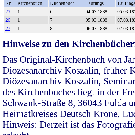
Nr
Kirchenbuch
Kirchenbuch
Täuflings
Täufling
25
1
6
04.03.1838
05.03.18
26
1
7
05.03.1838
07.03.18
27
1
8
06.03.1838
07.03.18
Hinweise zu den Kirchenbücher
Das Original-Kirchenbuch von Jan
Diözesanarchiv Koszalin, früher Kö
Diözesanarchiv Koszalin, Seminar
des Kirchenbuches liegt in der Fr
Schwank-Straße 8, 36043 Fulda u
Heimatkreises Deutsch Krone, Lu
Hinweis: Derzeit ist das Fotograf