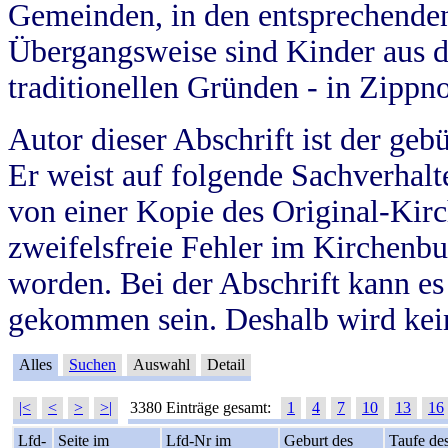
Gemeinden, in den entsprechende
Übergangsweise sind Kinder aus 
traditionellen Gründen - in Zippn
Autor dieser Abschrift ist der geb
Er weist auf folgende Sachverhalte
von einer Kopie des Original-Kirc
zweifelsfreie Fehler im Kirchenbuc
worden. Bei der Abschrift kann e
gekommen sein. Deshalb wird kein
Alles
Suchen
Auswahl
Detail
|<
<
>
>|
3380 Einträge gesamt:
1
4
7
10
13
16
Lfd-
Seite im
Lfd-Nr im
Geburt des
Taufe de