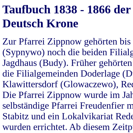
Taufbuch 1838 - 1866 der
Deutsch Krone
Zur Pfarrei Zippnow gehörten bi
(Sypnywo) noch die beiden Filial
Jagdhaus (Budy). Früher gehörten 
die Filialgemeinden Doderlage (D
Klawittersdorf (Glowaczewo), Red
Die Pfarrei Zippnow wurde im Jah
selbständige Pfarrei Freudenfier m
Stabitz und ein Lokalvikariat Red
wurden errichtet. Ab diesem Zeitp