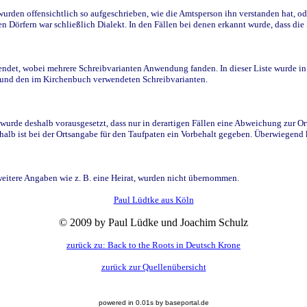
den offensichtlich so aufgeschrieben, wie die Amtsperson ihn verstanden hat, ode
n Dörfern war schließlich Dialekt. In den Fällen bei denen erkannt wurde, dass di
t, wobei mehrere Schreibvarianten Anwendung fanden. In dieser Liste wurde in de
n und den im Kirchenbuch verwendeten Schreibvarianten.
wurde deshalb vorausgesetzt, dass nur in derartigen Fällen eine Abweichung zur O
eshalb ist bei der Ortsangabe für den Taufpaten ein Vorbehalt gegeben. Überwiegen
weitere Angaben wie z. B. eine Heirat, wurden nicht übernommen.
Paul Lüdtke aus Köln
© 2009 by Paul Lüdke und Joachim Schulz
zurück zu: Back to the Roots in Deutsch Krone
zurück zur Quellenübersicht
powered in 0.01s by baseportal.de