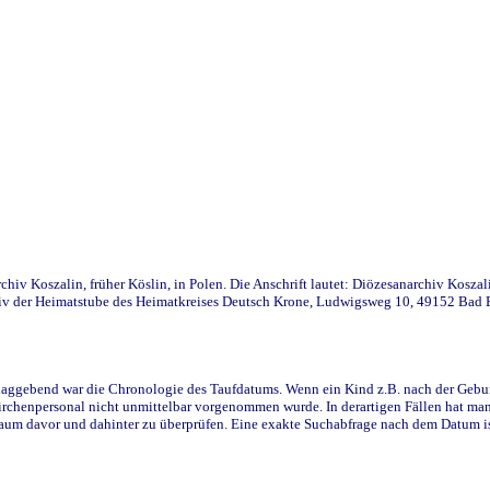
iv Koszalin, früher Köslin, in Polen. Die Anschrift lautet: Diözesanarchiv Koszal
v der Heimatstube des Heimatkreises Deutsch Krone, Ludwigsweg 10, 49152 Bad Ess
ggebend war die Chronologie des Taufdatums. Wenn ein Kind z.B. nach der Geburt 
rchenpersonal nicht unmittelbar vorgenommen wurde. In derartigen Fällen hat man d
raum davor und dahinter zu überprüfen. Eine exakte Suchabfrage nach dem Datum i