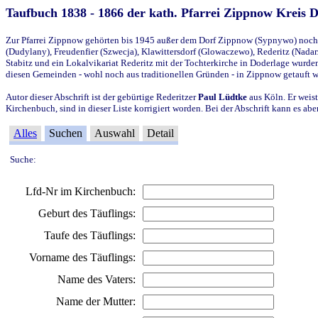
Taufbuch 1838 - 1866 der kath. Pfarrei Zippnow Kreis 
Zur Pfarrei Zippnow gehörten bis 1945 außer dem Dorf Zippnow (Sypnywo) noch d
(Dudylany), Freudenfier (Szwecja), Klawittersdorf (Glowaczewo), Rederitz (Nadarz
Stabitz und ein Lokalvikariat Rederitz mit der Tochterkirche in Doderlage wurd
diesen Gemeinden - wohl noch aus traditionellen Gründen - in Zippnow getauft 
Autor dieser Abschrift ist der gebürtige Rederitzer
Paul Lüdtke
aus Köln. Er weist
Kirchenbuch, sind in dieser Liste korrigiert worden. Bei der Abschrift kann es 
Alles
Suchen
Auswahl
Detail
Suche:
Lfd-Nr im Kirchenbuch:
Geburt des Täuflings:
Taufe des Täuflings:
Vorname des Täuflings:
Name des Vaters:
Name der Mutter: