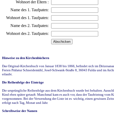
Wohnort der Eltern :
Name des 1. Taufpaten:
Wohnort des 1. Taufpaten:
Name des 2. Taufpaten:
Wohnort des 2. Taufpaten:
Hinweise zu den Kirchenbüchern
Das Original-Kirchenbuch von Januar 1838 bis 1866, befindet sich im Diözesanarch
Freien Prälatur Schneidemühl, Josef-Schwank-Straße 8, 36043 Fulda und im Archi
erlaubt.
Die Reihenfolge der Einträge
Die ursprüngliche Reihenfolge aus dem Kirchenbuch wurde bei behalten. Ausschla
Kind eben später getauft. Manchmal kam es auch vor, dass der Taufeintrag vom Ki
vorgenommen. Bei der Verwendung der Liste ist es wichtig, einen gewissen Zeit
erfolgt nach Tag, Monat und Jahr.
Schreibweise der Namen