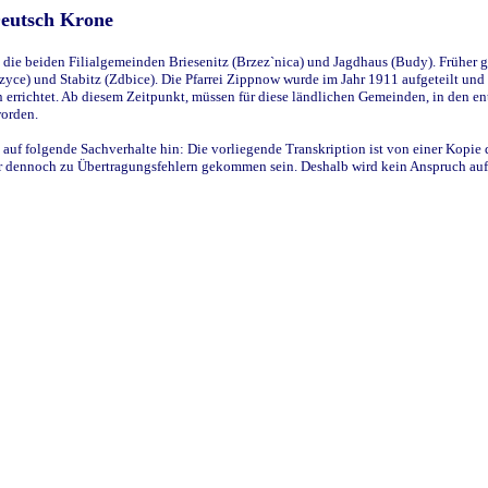
Deutsch Krone
ie beiden Filialgemeinden Briesenitz (Brzez`nica) und Jagdhaus (Budy). Früher g
yce) und Stabitz (Zdbice). Die Pfarrei Zippnow wurde im Jahr 1911 aufgeteilt und e
en errichtet. Ab diesem Zeitpunkt, müssen für diese ländlichen Gemeinden, in den
worden.
 auf folgende Sachverhalte hin: Die vorliegende Transkription ist von einer Kopie 
aber dennoch zu Übertragungsfehlern gekommen sein. Deshalb wird kein Anspruch auf 