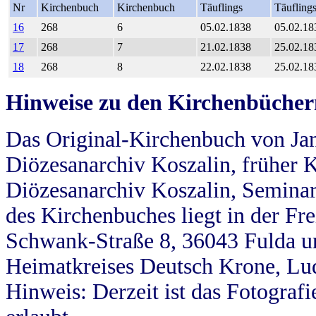
Nr
Kirchenbuch
Kirchenbuch
Täuflings
Täufling
16
268
6
05.02.1838
05.02.18
17
268
7
21.02.1838
25.02.18
18
268
8
22.02.1838
25.02.18
Hinweise zu den Kirchenbücher
Das Original-Kirchenbuch von Jan
Diözesanarchiv Koszalin, früher Kö
Diözesanarchiv Koszalin, Seminar
des Kirchenbuches liegt in der Fr
Schwank-Straße 8, 36043 Fulda u
Heimatkreises Deutsch Krone, Lu
Hinweis: Derzeit ist das Fotograf