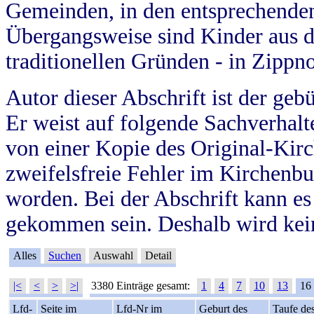
Gemeinden, in den entsprechende
Übergangsweise sind Kinder aus 
traditionellen Gründen - in Zippn
Autor dieser Abschrift ist der geb
Er weist auf folgende Sachverhalte
von einer Kopie des Original-Kirc
zweifelsfreie Fehler im Kirchenbuc
worden. Bei der Abschrift kann e
gekommen sein. Deshalb wird kein
Alles
Suchen
Auswahl
Detail
|<
<
>
>|
3380 Einträge gesamt:
1
4
7
10
13
16
Lfd-
Seite im
Lfd-Nr im
Geburt des
Taufe de