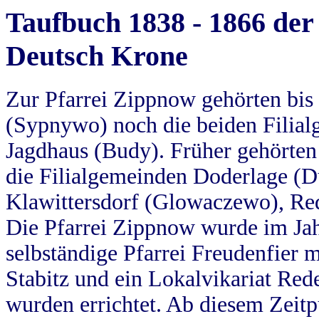
Taufbuch 1838 - 1866 der
Deutsch Krone
Zur Pfarrei Zippnow gehörten bi
(Sypnywo) noch die beiden Filial
Jagdhaus (Budy). Früher gehörten 
die Filialgemeinden Doderlage (D
Klawittersdorf (Glowaczewo), Red
Die Pfarrei Zippnow wurde im Jah
selbständige Pfarrei Freudenfier m
Stabitz und ein Lokalvikariat Red
wurden errichtet. Ab diesem Zeitp