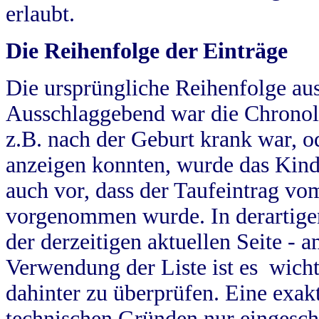
erlaubt.
Die Reihenfolge der Einträge
Die ursprüngliche Reihenfolge au
Ausschlaggebend war die Chronol
z.B. nach der Geburt krank war, od
anzeigen konnten, wurde das Kind
auch vor, dass der Taufeintrag vo
vorgenommen wurde. In derartigen
der derzeitigen aktuellen Seite -
Verwendung der Liste ist es wich
dahinter zu überprüfen. Eine exa
technischen Gründen nur eingesch