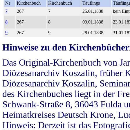
Nr
Kirchenbuch
Kirchenbuch
Täuflings
Täufling
7
267
7
25.01.1838
kein Eint
8
267
8
09.01.1838
23.01.18
9
267
9
28.01.1838
31.01.18
Hinweise zu den Kirchenbücher
Das Original-Kirchenbuch von Jan
Diözesanarchiv Koszalin, früher Kö
Diözesanarchiv Koszalin, Seminar
des Kirchenbuches liegt in der Fr
Schwank-Straße 8, 36043 Fulda u
Heimatkreises Deutsch Krone, Lu
Hinweis: Derzeit ist das Fotograf