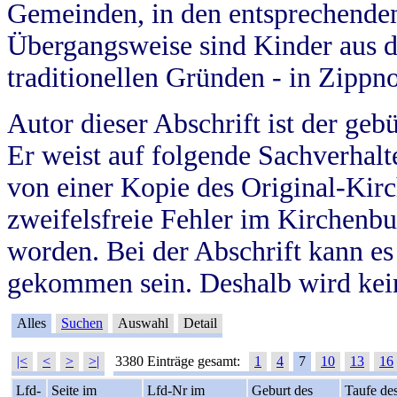
Gemeinden, in den entsprechende
Übergangsweise sind Kinder aus 
traditionellen Gründen - in Zippn
Autor dieser Abschrift ist der geb
Er weist auf folgende Sachverhalte
von einer Kopie des Original-Kirc
zweifelsfreie Fehler im Kirchenbuc
worden. Bei der Abschrift kann e
gekommen sein. Deshalb wird kein
Alles
Suchen
Auswahl
Detail
|<
<
>
>|
3380 Einträge gesamt:
1
4
7
10
13
16
Lfd-
Seite im
Lfd-Nr im
Geburt des
Taufe de