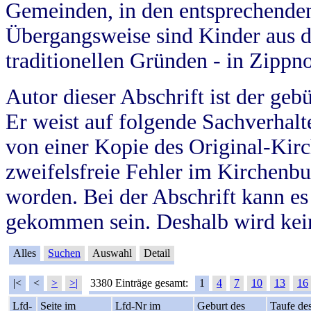
Gemeinden, in den entsprechende
Übergangsweise sind Kinder aus 
traditionellen Gründen - in Zippn
Autor dieser Abschrift ist der geb
Er weist auf folgende Sachverhalte
von einer Kopie des Original-Kirc
zweifelsfreie Fehler im Kirchenbuc
worden. Bei der Abschrift kann e
gekommen sein. Deshalb wird kein
Alles
Suchen
Auswahl
Detail
|<
<
>
>|
3380 Einträge gesamt:
1
4
7
10
13
16
Lfd-
Seite im
Lfd-Nr im
Geburt des
Taufe de