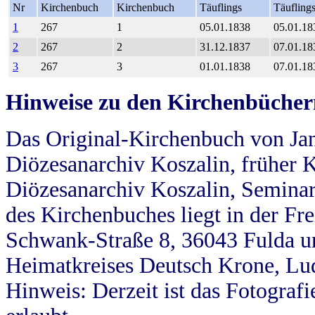
Nr
Kirchenbuch
Kirchenbuch
Täuflings
Täufling
1
267
1
05.01.1838
05.01.18
2
267
2
31.12.1837
07.01.18
3
267
3
01.01.1838
07.01.18
Hinweise zu den Kirchenbücher
Das Original-Kirchenbuch von Jan
Diözesanarchiv Koszalin, früher Kö
Diözesanarchiv Koszalin, Seminar
des Kirchenbuches liegt in der Fr
Schwank-Straße 8, 36043 Fulda u
Heimatkreises Deutsch Krone, Lu
Hinweis: Derzeit ist das Fotograf