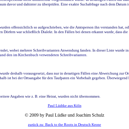
raum davor und dahinter zu überprüfen. Eine exakte Suchabfrage nach dem Datum i
den offensichtlich so aufgeschrieben, wie die Amtsperson ihn verstanden hat, ode
n Dörfern war schließlich Dialekt. In den Fällen bei denen erkannt wurde, dass di
t, wobei mehrere Schreibvarianten Anwendung fanden. In dieser Liste wurde in de
n und den im Kirchenbuch verwendeten Schreibvarianten.
wurde deshalb vorausgesetzt, dass nur in derartigen Fällen eine Abweichung zur O
eshalb ist bei der Ortsangabe für den Taufpaten ein Vorbehalt gegeben. Überwiegen
weitere Angaben wie z. B. eine Heirat, wurden nicht übernommen.
Paul Lüdtke aus Köln
© 2009 by Paul Lüdke und Joachim Schulz
zurück zu: Back to the Roots in Deutsch Krone