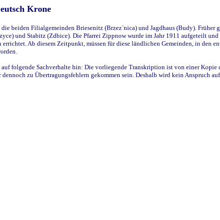
Deutsch Krone
ie beiden Filialgemeinden Briesenitz (Brzez`nica) und Jagdhaus (Budy). Früher g
yce) und Stabitz (Zdbice). Die Pfarrei Zippnow wurde im Jahr 1911 aufgeteilt und e
en errichtet. Ab diesem Zeitpunkt, müssen für diese ländlichen Gemeinden, in den
worden.
 auf folgende Sachverhalte hin: Die vorliegende Transkription ist von einer Kopie 
aber dennoch zu Übertragungsfehlern gekommen sein. Deshalb wird kein Anspruch auf 