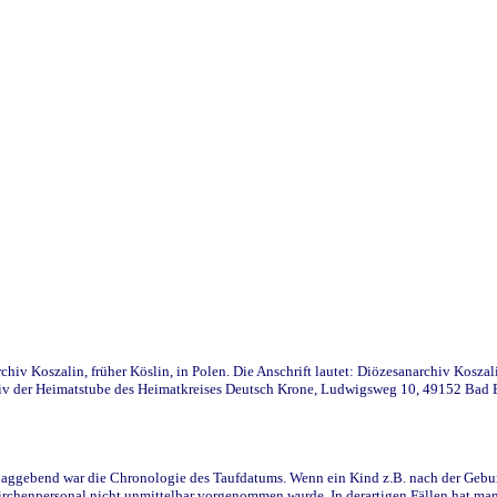
iv Koszalin, früher Köslin, in Polen. Die Anschrift lautet: Diözesanarchiv Koszal
v der Heimatstube des Heimatkreises Deutsch Krone, Ludwigsweg 10, 49152 Bad Ess
ggebend war die Chronologie des Taufdatums. Wenn ein Kind z.B. nach der Geburt 
rchenpersonal nicht unmittelbar vorgenommen wurde. In derartigen Fällen hat man d