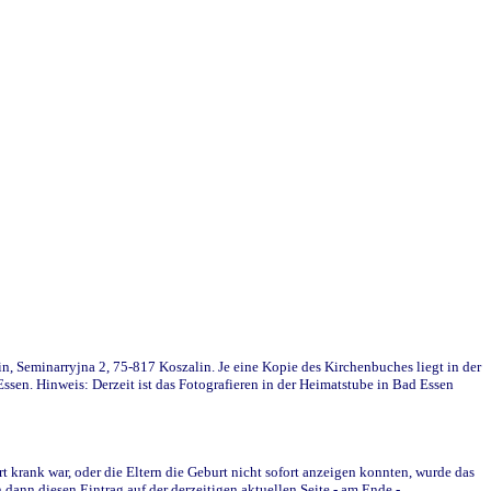
in, Seminarryjna 2, 75-817 Koszalin. Je eine Kopie des Kirchenbuches liegt in der
en. Hinweis: Derzeit ist das Fotografieren in der Heimatstube in Bad Essen
krank war, oder die Eltern die Geburt nicht sofort anzeigen konnten, wurde das
ann diesen Eintrag auf der derzeitigen aktuellen Seite - am Ende -