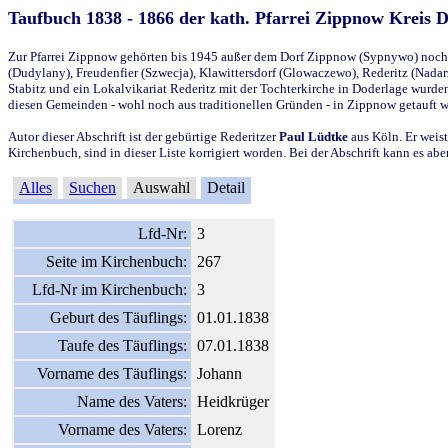
Taufbuch 1838 - 1866 der kath. Pfarrei Zippnow Kreis 
Zur Pfarrei Zippnow gehörten bis 1945 außer dem Dorf Zippnow (Sypnywo) noch d
(Dudylany), Freudenfier (Szwecja), Klawittersdorf (Glowaczewo), Rederitz (Nadarz
Stabitz und ein Lokalvikariat Rederitz mit der Tochterkirche in Doderlage wurd
diesen Gemeinden - wohl noch aus traditionellen Gründen - in Zippnow getauft 
Autor dieser Abschrift ist der gebürtige Rederitzer
Paul Lüdtke
aus Köln. Er weist
Kirchenbuch, sind in dieser Liste korrigiert worden. Bei der Abschrift kann es 
Alles
Suchen
Auswahl
Detail
Lfd-Nr:
3
Seite im Kirchenbuch:
267
Lfd-Nr im Kirchenbuch:
3
Geburt des Täuflings:
01.01.1838
Taufe des Täuflings:
07.01.1838
Vorname des Täuflings:
Johann
Name des Vaters:
Heidkrüger
Vorname des Vaters:
Lorenz