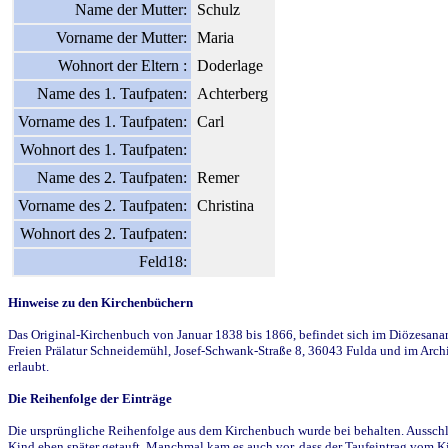
Name der Mutter:
Schulz
Vorname der Mutter:
Maria
Wohnort der Eltern :
Doderlage
Name des 1. Taufpaten:
Achterberg
Vorname des 1. Taufpaten:
Carl
Wohnort des 1. Taufpaten:
Name des 2. Taufpaten:
Remer
Vorname des 2. Taufpaten:
Christina
Wohnort des 2. Taufpaten:
Feld18:
Hinweise zu den Kirchenbüchern
Das Original-Kirchenbuch von Januar 1838 bis 1866, befindet sich im Diözesanarch
Freien Prälatur Schneidemühl, Josef-Schwank-Straße 8, 36043 Fulda und im Archi
erlaubt.
Die Reihenfolge der Einträge
Die ursprüngliche Reihenfolge aus dem Kirchenbuch wurde bei behalten. Ausschla
Kind eben später getauft. Manchmal kam es auch vor, dass der Taufeintrag vom Ki