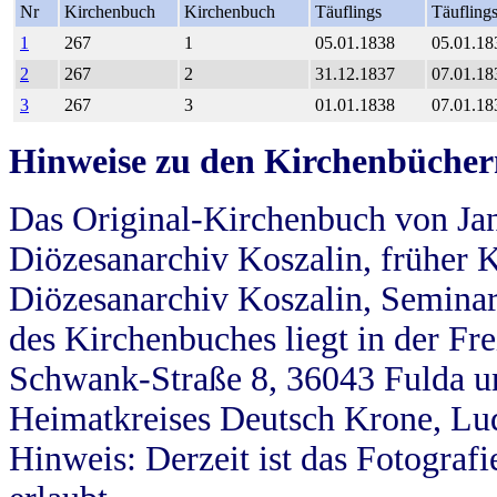
Nr
Kirchenbuch
Kirchenbuch
Täuflings
Täufling
1
267
1
05.01.1838
05.01.18
2
267
2
31.12.1837
07.01.18
3
267
3
01.01.1838
07.01.18
Hinweise zu den Kirchenbücher
Das Original-Kirchenbuch von Jan
Diözesanarchiv Koszalin, früher Kö
Diözesanarchiv Koszalin, Seminar
des Kirchenbuches liegt in der Fr
Schwank-Straße 8, 36043 Fulda u
Heimatkreises Deutsch Krone, Lu
Hinweis: Derzeit ist das Fotograf