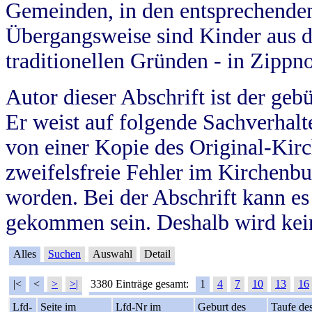
Gemeinden, in den entsprechende
Übergangsweise sind Kinder aus 
traditionellen Gründen - in Zippn
Autor dieser Abschrift ist der geb
Er weist auf folgende Sachverhalte
von einer Kopie des Original-Kirc
zweifelsfreie Fehler im Kirchenbuc
worden. Bei der Abschrift kann e
gekommen sein. Deshalb wird kein
Alles
Suchen
Auswahl
Detail
|<
<
>
>|
3380 Einträge gesamt:
1
4
7
10
13
16
Lfd-
Seite im
Lfd-Nr im
Geburt des
Taufe de