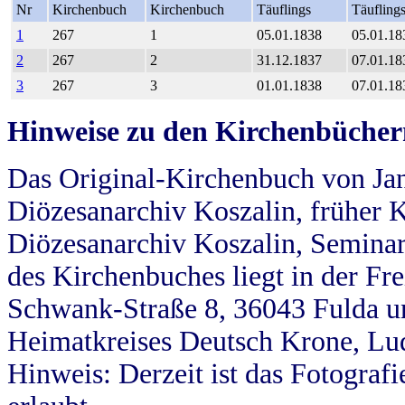
Nr
Kirchenbuch
Kirchenbuch
Täuflings
Täufling
1
267
1
05.01.1838
05.01.18
2
267
2
31.12.1837
07.01.18
3
267
3
01.01.1838
07.01.18
Hinweise zu den Kirchenbücher
Das Original-Kirchenbuch von Jan
Diözesanarchiv Koszalin, früher Kö
Diözesanarchiv Koszalin, Seminar
des Kirchenbuches liegt in der Fr
Schwank-Straße 8, 36043 Fulda u
Heimatkreises Deutsch Krone, Lu
Hinweis: Derzeit ist das Fotograf