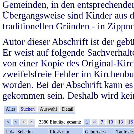
Gemeinden, in den entsprechende
Übergangsweise sind Kinder aus 
traditionellen Gründen - in Zippn
Autor dieser Abschrift ist der geb
Er weist auf folgende Sachverhalte
von einer Kopie des Original-Kirc
zweifelsfreie Fehler im Kirchenbuc
worden. Bei der Abschrift kann e
gekommen sein. Deshalb wird kein
Alles
Suchen
Auswahl
Detail
|<
<
>
>|
3380 Einträge gesamt:
1
4
7
10
13
16
Lfd-
Seite im
Lfd-Nr im
Geburt des
Taufe de